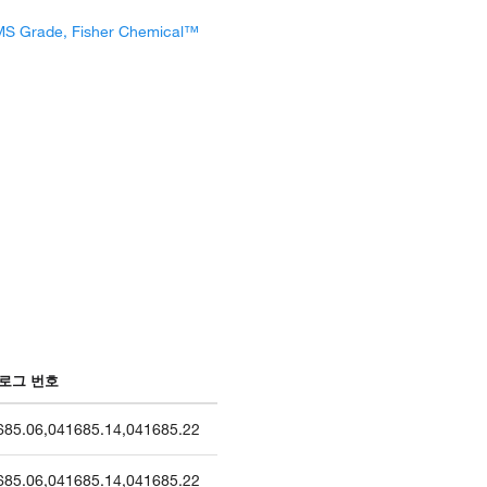
MS Grade, Fisher Chemical™
로그 번호
685.06
,
041685.14
,
041685.22
685.06
,
041685.14
,
041685.22