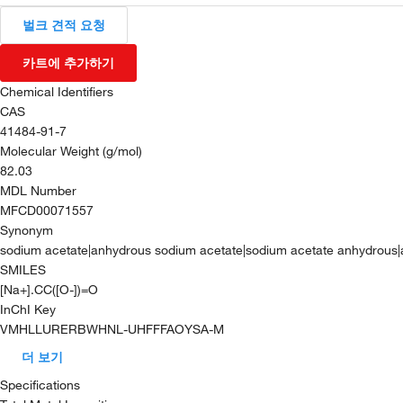
벌크 견적 요청
카트에 추가하기
Chemical Identifiers
CAS
41484-91-7
Molecular Weight (g/mol)
82.03
MDL Number
MFCD00071557
Synonym
sodium acetate|anhydrous sodium acetate|sodium acetate anhydrous|ac
SMILES
[Na+].CC([O-])=O
InChI Key
VMHLLURERBWHNL-UHFFFAOYSA-M
더 보기
Specifications