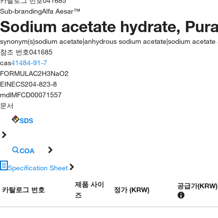
카탈로그 번호
041685
Sub-branding
Alfa Aesar™
Sodium acetate hydrate, Pura
synonym(s)
sodium acetate|anhydrous sodium acetate|sodium acetate a
참조 번호
041685
cas
41484-91-7
FORMULA
C2H3NaO2
EINECS
204-823-8
mdl
MFCD00071557
문서
SDS
COA
Specification Sheet
제품 사이
공급가
(
KRW
)
카탈로그 번호
정가 (KRW)
즈