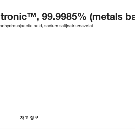
tronic™, 99.9985% (metals ba
nhydrous|acetic acid, sodium salt|natriumazetat
재고 정보