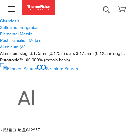
Chemicals
Salts and Inorganics
Elemental Metals
Post-Transition Metals
Aluminum (Al)
Aluminum slug, 3.175mm (0.125in) dia x 3.175mm (0.125in) length,
Puratronic™, 99.999% (metals basis)
Element Search
Structure Search
카탈로그 번호
042257