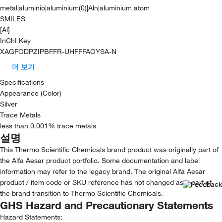
metal|aluminio|aluminium(0)|Aln|aluminium atom
SMILES
[Al]
InChI Key
XAGFODPZIPBFFR-UHFFFAOYSA-N
더 보기
Specifications
Appearance (Color)
Silver
Trace Metals
less than 0.001% trace metals
설명
This Thermo Scientific Chemicals brand product was originally part of
the Alfa Aesar product portfolio. Some documentation and label
information may refer to the legacy brand. The original Alfa Aesar
product / item code or SKU reference has not changed as a part of
the brand transition to Thermo Scientific Chemicals.
GHS Hazard and Precautionary Statements
Hazard Statements: