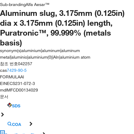
Sub-branding
Alfa Aesar™
Aluminum slug, 3.175mm (0.125in)
dia x 3.175mm (0.125in) length,
Puratronic™, 99.999% (metals
basis)
synonym(s)
aluminium|aluminum|aluminum
metal|aluminio|aluminium(0)|Aln|aluminium atom
참조 번호
042257
cas
7429-90-5
FORMULA
Al
EINECS
231-072-3
mdl
MFCD00134029
문서
SDS
COA