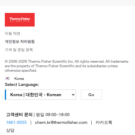
이전 웹사이트 미결제 내역 확인하기
ISO 인증문서
회사 소개
투자자
뉴스
사회적 책임
이용 약관
브랜드
개인정보 처리방침
Trademarks
가격 및 운임 정책
공정거래
© 2006-2026 Thermo Fisher Scientific Inc. All rights reserved. All trademarks
are the property of Thermo Fisher Scientific and its subsidiaries unless
otherwise specified.
Korea
Select Language:
Go
고객센터 문의
| 평일 09:00~18:00
1661-9555
| chem.kr@thermofisher.com | 카카오톡
상담