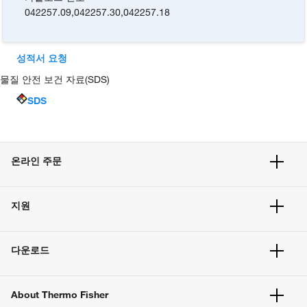
042257.09
,
042257.30
,
042257.18
성적서 요청
물질 안전 보건 자료(SDS)
SDS
온라인 주문
주문 현황
지원
주문 방법
빠른 주문
서비스 및 지원
벌크 주문
다운로드
고객 센터
공지사항
유해화학물질등 제품 및 정보요약서
웹사이트 개선사항
About Thermo Fisher
주문관련문서