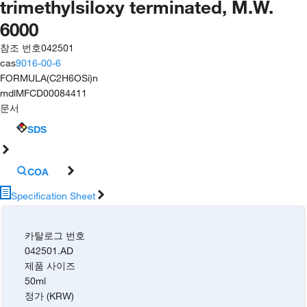
trimethylsiloxy terminated, M.W.
6000
참조 번호
042501
cas
9016-00-6
FORMULA
(C2H6OSi)n
mdl
MFCD00084411
문서
SDS
COA
Specification Sheet
카탈로그 번호
042501.AD
제품 사이즈
50ml
정가 (KRW)