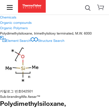
Chemicals
Organic compounds
Organic Polymers
Polydimethylsiloxane, trimethylsiloxy terminated, M.W. 6000
Element Search
Structure Search
카탈로그 번호
042501
Sub-branding
Alfa Aesar™
Polydimethylsiloxane,