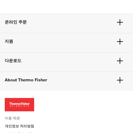
온라인 주문
주문 현황
지원
주문 방법
빠른 주문
서비스 및 지원
벌크 주문
다운로드
고객 센터
공지사항
유해화학물질등 제품 및 정보요약서
웹사이트 개선사항
About Thermo Fisher
주문관련문서
이전 웹사이트 미결제 내역 확인하기
ISO 인증문서
회사 소개
투자자
뉴스
사회적 책임
이용 약관
브랜드
개인정보 처리방침
Trademarks