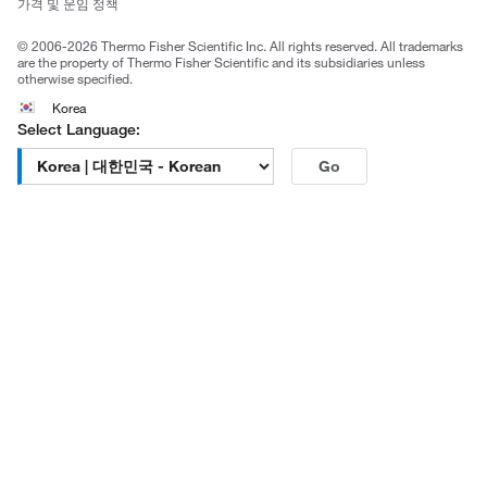
가격 및 운임 정책
공정거래
© 2006-2026 Thermo Fisher Scientific Inc. All rights reserved. All trademarks
are the property of Thermo Fisher Scientific and its subsidiaries unless
otherwise specified.
Korea
Select Language:
Go
고객센터 문의
| 평일 09:00~18:00
1661-9555
| chem.kr@thermofisher.com | 카카오톡
상담
서울특별시 강남구 광평로 281, 12층 (수서동, 수서오피스
빌딩)
한국피셔과학 (주)
대표자 : 석수진
사업자 등록번호 : 106-81-50277