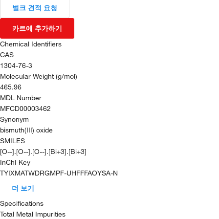
벌크 견적 요청
카트에 추가하기
Chemical Identifiers
CAS
1304-76-3
Molecular Weight (g/mol)
465.96
MDL Number
MFCD00003462
Synonym
bismuth(III) oxide
SMILES
[O--].[O--].[O--].[Bi+3].[Bi+3]
InChI Key
TYIXMATWDRGMPF-UHFFFAOYSA-N
더 보기
Specifications
Total Metal Impurities