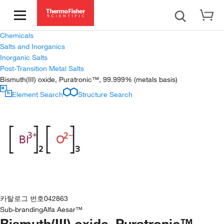
Chemicals
Salts and Inorganics
Inorganic Salts
Post-Transition Metal Salts
Bismuth(III) oxide, Puratronic™, 99.999% (metals basis)
Element Search
Structure Search
카탈로그 번호
042863
Sub-branding
Alfa Aesar™
Bismuth(III) oxide, Puratronic™,