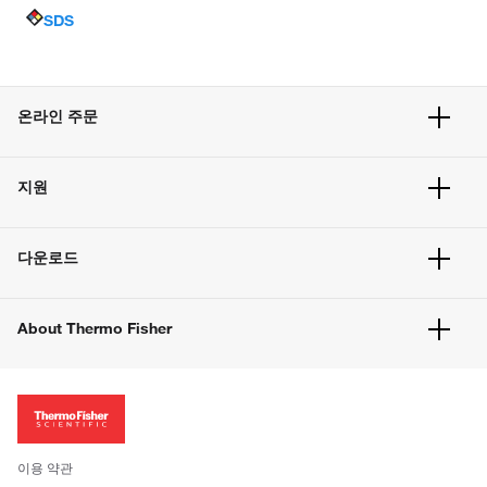
SDS
온라인 주문
주문 현황
지원
주문 방법
빠른 주문
서비스 및 지원
벌크 주문
다운로드
고객 센터
공지사항
유해화학물질등 제품 및 정보요약서
웹사이트 개선사항
About Thermo Fisher
주문관련문서
이전 웹사이트 미결제 내역 확인하기
ISO 인증문서
회사 소개
투자자
뉴스
사회적 책임
이용 약관