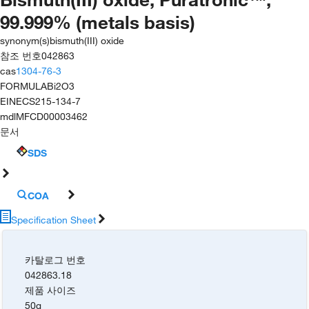
99.999% (metals basis)
synonym(s)
bismuth(III) oxide
참조 번호
042863
cas
1304-76-3
FORMULA
Bi2O3
EINECS
215-134-7
mdl
MFCD00003462
문서
SDS
COA
Specification Sheet
카탈로그 번호
042863.18
제품 사이즈
50g