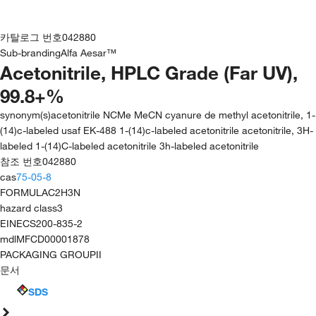
카탈로그 번호
042880
Sub-branding
Alfa Aesar™
Acetonitrile, HPLC Grade (Far UV),
99.8+%
synonym(s)
acetonitrile NCMe MeCN cyanure de methyl acetonitrile, 1-
(14)c-labeled usaf EK-488 1-(14)c-labeled acetonitrile acetonitrile, 3H-
labeled 1-(14)C-labeled acetonitrile 3h-labeled acetonitrile
참조 번호
042880
cas
75-05-8
FORMULA
C2H3N
hazard class
3
EINECS
200-835-2
mdl
MFCD00001878
PACKAGING GROUP
II
문서
SDS