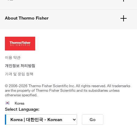
고객 센터
공지사항
유해화학물질등 제품 및 정보요약서
웹사이트 개선사항
About Thermo Fisher
주문관련문서
이전 웹사이트 미결제 내역 확인하기
ISO 인증문서
회사 소개
투자자
뉴스
사회적 책임
이용 약관
브랜드
개인정보 처리방침
Trademarks
가격 및 운임 정책
공정거래
© 2006-2026 Thermo Fisher Scientific Inc. All rights reserved. All trademarks
are the property of Thermo Fisher Scientific and its subsidiaries unless
otherwise specified.
Korea
Select Language:
Go