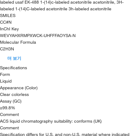
labeled usaf EK-488 1-(14)c-labeled acetonitrile acetonitrile, 3H-
labeled 1-(14)C-labeled acetonitrile 3h-labeled acetonitrile
SMILES
CC#N
InChI Key
WEVYAHXRMPXWCK-UHFFFAOYSA-N
Molecular Formula
C2H3N
더 보기
Specifications
Form
Liquid
Appearance (Color)
Clear colorless
Assay (GC)
≥99.8%
Comment
ACS liquid chromatography suitability: conforms (UK)
Comment
Specification differs for U.S. and non-U.S. material where indicated