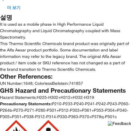
더 보기
설명
It is used as a mobile phase in High Performance Liquid
Chromatography and Liquid Chromatography coupled with Mass
Spectrometry.
This Thermo Scientific Chemicals brand product was originally part of
the Alfa Aesar product portfolio. Some documentation and label
information may refer to the legacy brand. The original Alfa Aesar
product / item code or SKU reference has not changed as a part of
the brand transition to Thermo Scientific Chemicals.
Other References:
UN Number
:
1648; Colorless
Beilstein
:
741857
GHS Hazard and Precautionary Statements
Hazard Statements:
H225-H302+H312+H332-H319
Precautionary Statements:
P210-P233-P240-P241-P242-P243-P260-
P264b-P270-P271-P280-P301+P312-P303+P361+P353-P304+P340-
P305+P351+P338-P312-P314-P330-P363-P370+P378q-P501c