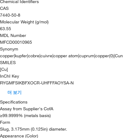
Chemical Identifiers
CAS
7440-50-8
Molecular Weight (g/mol)
63.55
MDL Number
MFCD00010965
Synonym
copper|kupfer|cobre|cuivre|copper atom|cuprum|copper(0)|Cun
SMILES
[Cu]
InChI Key
RYGMFSIKBFXOCR-UHFFFAOYSA-N
더 보기
Specifications
Assay from Supplier's CofA
≥99.9999% (metals basis)
Form
Slug, 3.175mm (0.125in) diameter.
Appearance (Color)