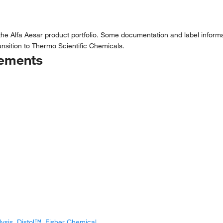
the Alfa Aesar product portfolio. Some documentation and label informat
nsition to Thermo Scientific Chemicals.
tements
lysis, Distol™, Fisher Chemical