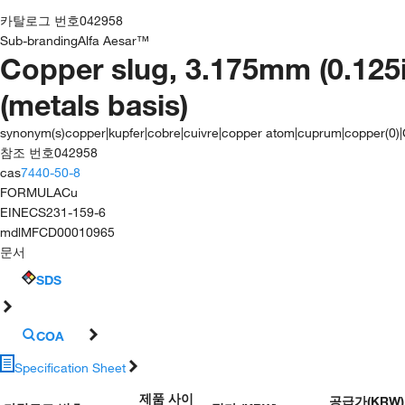
카탈로그 번호
042958
Sub-branding
Alfa Aesar™
Copper slug, 3.175mm (0.125i
(metals basis)
synonym(s)
copper|kupfer|cobre|cuivre|copper atom|cuprum|copper(0)
참조 번호
042958
cas
7440-50-8
FORMULA
Cu
EINECS
231-159-6
mdl
MFCD00010965
문서
SDS
COA
Specification Sheet
제품 사이
공급가
(
KRW
)