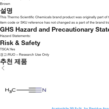
Brown
설명
This Thermo Scientific Chemicals brand product was originally part of 
item code or SKU reference has not changed as a part of the brand tra
GHS Hazard and Precautionary Sta
Hazard Statements:
Risk & Safety
TSCA
:
Yes
경고:
RUO – Research Use Only
추천 제품
Acetonitrile 99.8+%, for Residue Ana