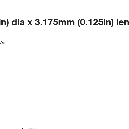
n) dia x 3.175mm (0.125in) l
|Cun