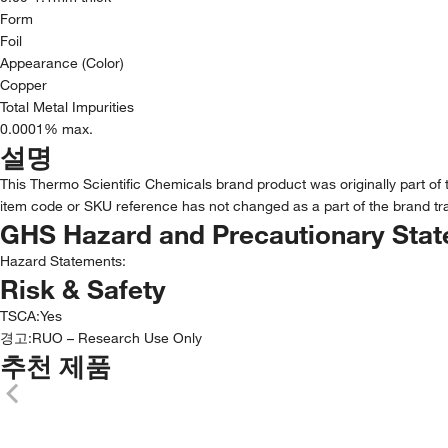
Form
Foil
Appearance (Color)
Copper
Total Metal Impurities
0.0001% max.
설명
This Thermo Scientific Chemicals brand product was originally part of 
item code or SKU reference has not changed as a part of the brand tra
GHS Hazard and Precautionary Sta
Hazard Statements:
Risk & Safety
TSCA
:
Yes
경고:
RUO – Research Use Only
추천 제품