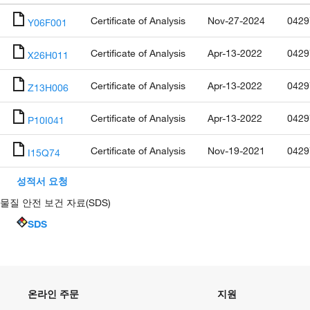
Certificate of Analysis
Nov-27-2024
0429
Y06F001
Certificate of Analysis
Apr-13-2022
0429
X26H011
Certificate of Analysis
Apr-13-2022
0429
Z13H006
Certificate of Analysis
Apr-13-2022
0429
P10I041
Certificate of Analysis
Nov-19-2021
0429
I15Q74
성적서 요청
물질 안전 보건 자료(SDS)
SDS
온라인 주문
지원