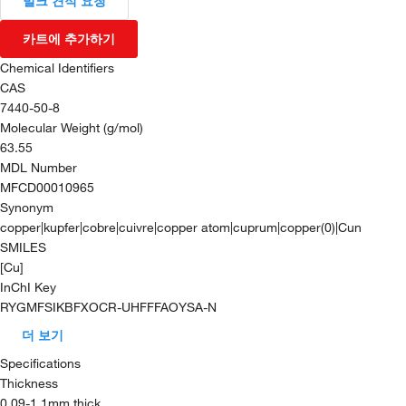
벌크 견적 요청
카트에 추가하기
Chemical Identifiers
CAS
7440-50-8
Molecular Weight (g/mol)
63.55
MDL Number
MFCD00010965
Synonym
copper|kupfer|cobre|cuivre|copper atom|cuprum|copper(0)|Cun
SMILES
[Cu]
InChI Key
RYGMFSIKBFXOCR-UHFFFAOYSA-N
더 보기
Specifications
Thickness
0.09-1.1mm thick