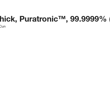
thick, Puratronic™, 99.9999% 
|Cun