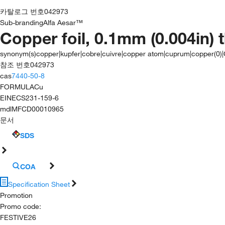
카탈로그 번호
042973
Sub-branding
Alfa Aesar™
Copper foil, 0.1mm (0.004in) 
synonym(s)
copper|kupfer|cobre|cuivre|copper atom|cuprum|copper(0)
참조 번호
042973
cas
7440-50-8
FORMULA
Cu
EINECS
231-159-6
mdl
MFCD00010965
문서
SDS
COA
Specification Sheet
Promotion
Promo code
:
FESTIVE26