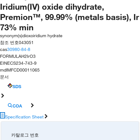
Iridium(IV) oxide dihydrate,
Premion™, 99.99% (metals basis), Ir
73% min
synonym(s)
dioxoiridium hydrate
참조 번호
043051
cas
30980-84-8
FORMULA
H2IrO3
EINECS
234-743-9
mdl
MFCD00011065
문서
SDS
COA
Specification Sheet
카탈로그 번호