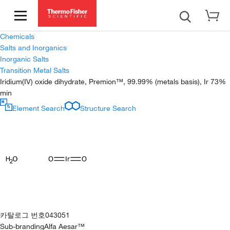
Chemicals
Salts and Inorganics
Inorganic Salts
Transition Metal Salts
Iridium(IV) oxide dihydrate, Premion™, 99.99% (metals basis), Ir 73%
min
Element Search
Structure Search
카탈로그 번호
043051
Sub-branding
Alfa Aesar™