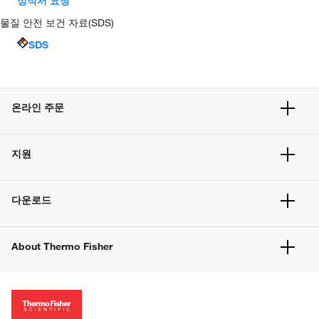
성적서 요청
물질 안전 보건 자료(SDS)
SDS
온라인 주문
주문 현황
지원
주문 방법
빠른 주문
서비스 및 지원
벌크 주문
다운로드
고객 센터
공지사항
유해화학물질등 제품 및 정보요약서
웹사이트 개선사항
About Thermo Fisher
주문관련문서
이전 웹사이트 미결제 내역 확인하기
ISO 인증문서
회사 소개
투자자
뉴스