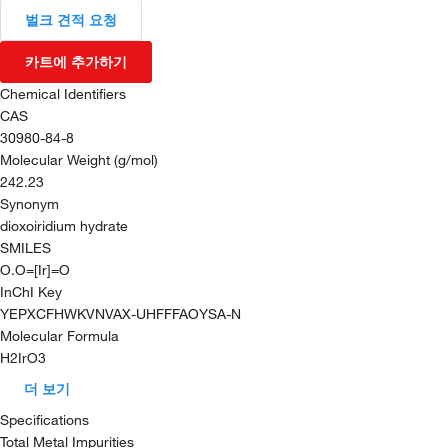
벌크 견적 요청
카트에 추가하기
Chemical Identifiers
CAS
30980-84-8
Molecular Weight (g/mol)
242.23
Synonym
dioxoiridium hydrate
SMILES
O.O=[Ir]=O
InChI Key
YEPXCFHWKVNVAX-UHFFFAOYSA-N
Molecular Formula
H2IrO3
더 보기
Specifications
Total Metal Impurities