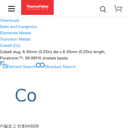
Chemicals
Salts and Inorganics
Elemental Metals
Transition Metals
Cobalt (Co)
Cobalt slug, 6.35mm (0.25in) dia x 6.35mm (0.25in) length,
Puratronic™, 99.995% (metals basis)
Element Search
Structure Search
카탈로그 번호
043226