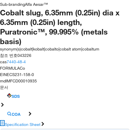
Sub-branding
Alfa Aesar™
Cobalt slug, 6.35mm (0.25in) dia x
6.35mm (0.25in) length,
Puratronic™, 99.995% (metals
basis)
synonym(s)
cobalt|kobalt|cobalto|cobalt atom|cobaltum
참조 번호
043226
cas
7440-48-4
FORMULA
Co
EINECS
231-158-0
mdl
MFCD00010935
문서
SDS
COA
Specification Sheet