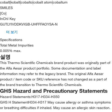
cobalt|kobalt|cobalto|cobalt atom|cobaltum
SMILES
[Co]
InChI Key
GUTLYIVDDKVIGB-UHFFFAOYSA-N
더 보기
Specifications
Total Metal Impurities
0.005% max.
설명
This Thermo Scientific Chemicals brand product was originally part of
the Alfa Aesar product portfolio. Some documentation and label
information may refer to the legacy brand. The original Alfa Aesar
product / item code or SKU reference has not changed as a part of
the brand transition to Thermo Scientific Chemicals.
GHS Hazard and Precautionary Statements
Hazard Statements:
H317-H334-H350
GHS H StatementH334-H317 May cause allergy or asthma symptoms
or breathing difficulties if inhaled. May cause an allergic skin reaction.