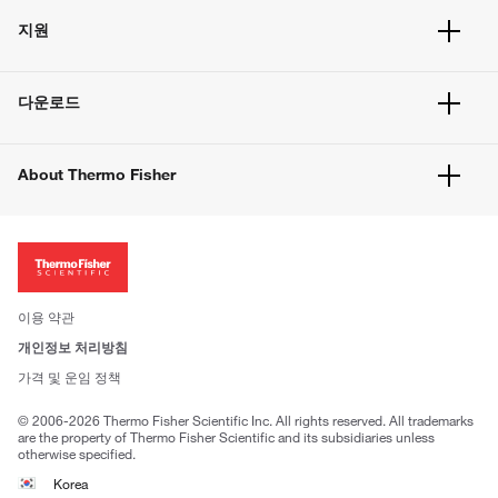
주문 현황
지원
주문 방법
빠른 주문
서비스 및 지원
벌크 주문
다운로드
고객 센터
공지사항
유해화학물질등 제품 및 정보요약서
웹사이트 개선사항
About Thermo Fisher
주문관련문서
이전 웹사이트 미결제 내역 확인하기
ISO 인증문서
회사 소개
투자자
뉴스
사회적 책임
이용 약관
브랜드
개인정보 처리방침
Trademarks
가격 및 운임 정책
공정거래
© 2006-2026 Thermo Fisher Scientific Inc. All rights reserved. All trademarks
are the property of Thermo Fisher Scientific and its subsidiaries unless
otherwise specified.
Korea