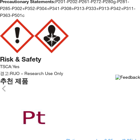
Precautionary Statements:
P201-P202-P261-P272-P280g-P281-
P285-P302+P352-P304+P341-P308+P313-P333+P313-P342+P311-
P363-P501c
Risk & Safety
TSCA
:
Yes
경고:
RUO – Research Use Only
추천 제품