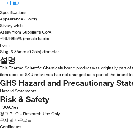
더 보기
Specifications
Appearance (Color)
Silvery white
Assay from Supplier's CofA
≥99.9995% (metals basis)
Form
Slug, 6.35mm (0.25in) diameter.
설명
This Thermo Scientific Chemicals brand product was originally part of 
item code or SKU reference has not changed as a part of the brand tra
GHS Hazard and Precautionary Sta
Hazard Statements:
Risk & Safety
TSCA
:
Yes
경고:
RUO – Research Use Only
문서 및 다운로드
Certificates