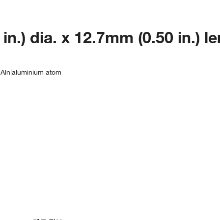
n.) dia. x 12.7mm (0.50 in.) l
|Aln|aluminium atom