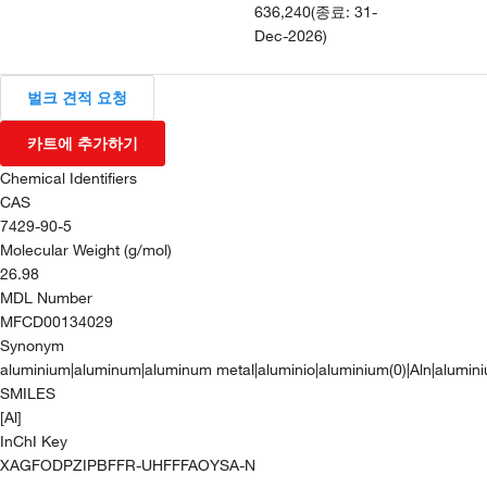
636,240
(
종료
:
31-
Dec-2026
)
벌크 견적 요청
카트에 추가하기
Chemical Identifiers
CAS
7429-90-5
Molecular Weight (g/mol)
26.98
MDL Number
MFCD00134029
Synonym
aluminium|aluminum|aluminum metal|aluminio|aluminium(0)|Aln|alumin
SMILES
[Al]
InChI Key
XAGFODPZIPBFFR-UHFFFAOYSA-N