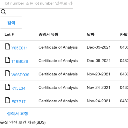
검색
Lot #
증명서 유형
날짜
카탈
Certificate of Analysis
Dec-09-2021
043
Y05E011
Certificate of Analysis
Dec-09-2021
043
T16B026
Certificate of Analysis
Nov-29-2021
043
W26D039
Certificate of Analysis
Nov-24-2021
043
K15L34
Certificate of Analysis
Nov-24-2021
043
E07P17
성적서 요청
물질 안전 보건 자료(SDS)