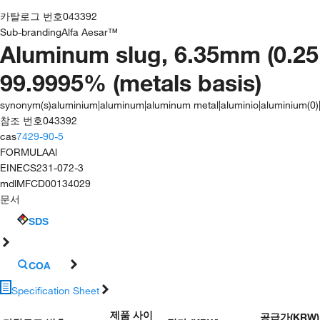
카탈로그 번호
043392
Sub-branding
Alfa Aesar™
Aluminum slug, 6.35mm (0.25 i
99.9995% (metals basis)
synonym(s)
aluminium|aluminum|aluminum metal|aluminio|aluminium(0)
참조 번호
043392
cas
7429-90-5
FORMULA
Al
EINECS
231-072-3
mdl
MFCD00134029
문서
SDS
COA
Specification Sheet
제품 사이
공급가
(
KRW
)