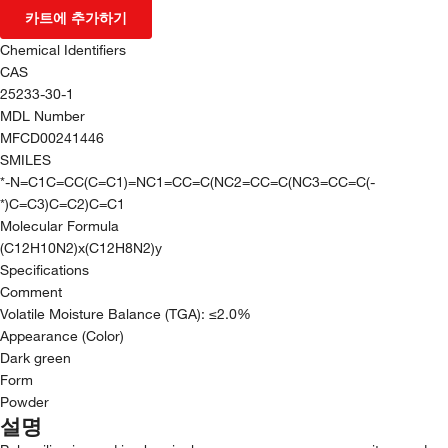
카트에 추가하기
Chemical Identifiers
CAS
25233-30-1
MDL Number
MFCD00241446
SMILES
*-N=C1C=CC(C=C1)=NC1=CC=C(NC2=CC=C(NC3=CC=C(-
*)C=C3)C=C2)C=C1
Molecular Formula
(C12H10N2)x(C12H8N2)y
Specifications
Comment
Volatile Moisture Balance (TGA): ≤2.0%
Appearance (Color)
Dark green
Form
Powder
설명