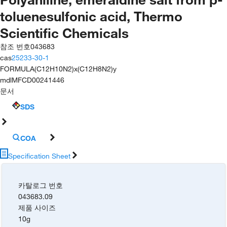
toluenesulfonic acid, Thermo
Scientific Chemicals
참조 번호
043683
cas
25233-30-1
FORMULA
(C12H10N2)x(C12H8N2)y
mdl
MFCD00241446
문서
SDS
COA
Specification Sheet
카탈로그 번호
043683.09
제품 사이즈
10g