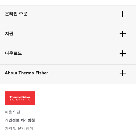
온라인 주문
주문 현황
지원
주문 방법
빠른 주문
서비스 및 지원
벌크 주문
다운로드
고객 센터
공지사항
유해화학물질등 제품 및 정보요약서
웹사이트 개선사항
About Thermo Fisher
주문관련문서
이전 웹사이트 미결제 내역 확인하기
ISO 인증문서
회사 소개
투자자
뉴스
사회적 책임
이용 약관
브랜드
개인정보 처리방침
Trademarks
가격 및 운임 정책
공정거래