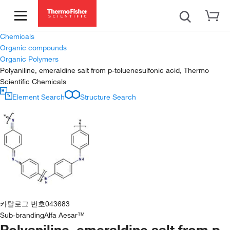
Chemicals
Organic compounds
Organic Polymers
Polyaniline, emeraldine salt from p-toluenesulfonic acid, Thermo
Scientific Chemicals
Element Search
Structure Search
카탈로그 번호
043683
Sub-branding
Alfa Aesar™
Polyaniline, emeraldine salt from p-