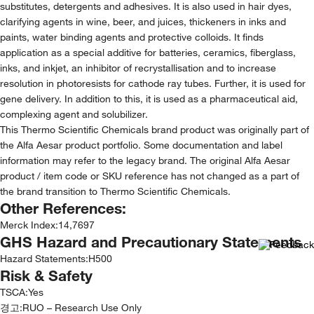
substitutes, detergents and adhesives. It is also used in hair dyes,
clarifying agents in wine, beer, and juices, thickeners in inks and
paints, water binding agents and protective colloids. It finds
application as a special additive for batteries, ceramics, fiberglass,
inks, and inkjet, an inhibitor of recrystallisation and to increase
resolution in photoresists for cathode ray tubes. Further, it is used for
gene delivery. In addition to this, it is used as a pharmaceutical aid,
complexing agent and solubilizer.
This Thermo Scientific Chemicals brand product was originally part of
the Alfa Aesar product portfolio. Some documentation and label
information may refer to the legacy brand. The original Alfa Aesar
product / item code or SKU reference has not changed as a part of
the brand transition to Thermo Scientific Chemicals.
Other References:
Merck Index
:
14,7697
GHS Hazard and Precautionary Statements
Hazard Statements:
H500
Risk & Safety
TSCA
:
Yes
경고:
RUO – Research Use Only