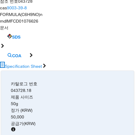
참조 번호
043728
cas
9003-39-8
FORMULA
(C6H9NO)n
mdl
MFCD01076626
문서
SDS
COA
Specification Sheet
카탈로그 번호
043728.18
제품 사이즈
50g
정가 (KRW)
50,000
공급가
(
KRW
)