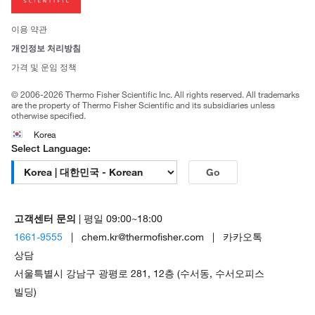
뉴스
사회적 책임
이용 약관
브랜드
개인정보 처리방침
Trademarks
가격 및 운임 정책
공정거래
© 2006-2026 Thermo Fisher Scientific Inc. All rights reserved. All trademarks
are the property of Thermo Fisher Scientific and its subsidiaries unless
otherwise specified.
Korea
Select Language:
Go
고객센터 문의
| 평일 09:00~18:00
1661-9555
| chem.kr@thermofisher.com | 카카오톡
상담
서울특별시 강남구 광평로 281, 12층 (수서동, 수서오피스
빌딩)