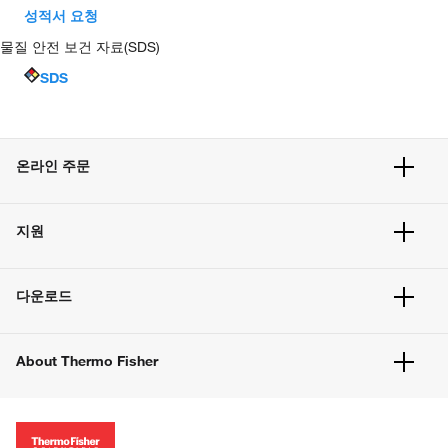
성적서 요청
물질 안전 보건 자료(SDS)
SDS
온라인 주문
주문 현황
지원
주문 방법
빠른 주문
서비스 및 지원
벌크 주문
다운로드
고객 센터
공지사항
유해화학물질등 제품 및 정보요약서
웹사이트 개선사항
About Thermo Fisher
주문관련문서
이전 웹사이트 미결제 내역 확인하기
ISO 인증문서
회사 소개
투자자