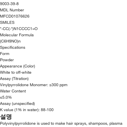
9003-39-8
MDL Number
MFCD01076626
SMILES
*-CC(-*)N1CCCC1=O
Molecular Formula
(C6H9NO)n
Specifications
Form
Powder
Appearance (Color)
White to off-white
Assay (Titration)
Vinylpyrrolidone Monomer: ≤300 ppm
Water Content
≤5.0%
Assay (unspecified)
K value (1% in water): 88-100
설명
Polyvinylpyrrolidone is used to make hair sprays, shampoos, plasma