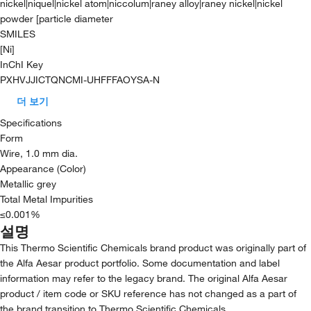
nickel|niquel|nickel atom|niccolum|raney alloy|raney nickel|nickel
powder [particle diameter
SMILES
[Ni]
InChI Key
PXHVJJICTQNCMI-UHFFFAOYSA-N
더 보기
Specifications
Form
Wire, 1.0 mm dia.
Appearance (Color)
Metallic grey
Total Metal Impurities
≤0.001%
설명
This Thermo Scientific Chemicals brand product was originally part of
the Alfa Aesar product portfolio. Some documentation and label
information may refer to the legacy brand. The original Alfa Aesar
product / item code or SKU reference has not changed as a part of
the brand transition to Thermo Scientific Chemicals.