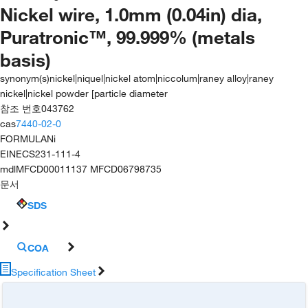
Nickel wire, 1.0mm (0.04in) dia,
Puratronic™, 99.999% (metals
basis)
synonym(s)
nickel|niquel|nickel atom|niccolum|raney alloy|raney
nickel|nickel powder [particle diameter
참조 번호
043762
cas
7440-02-0
FORMULA
Ni
EINECS
231-111-4
mdl
MFCD00011137 MFCD06798735
문서
SDS
COA
Specification Sheet