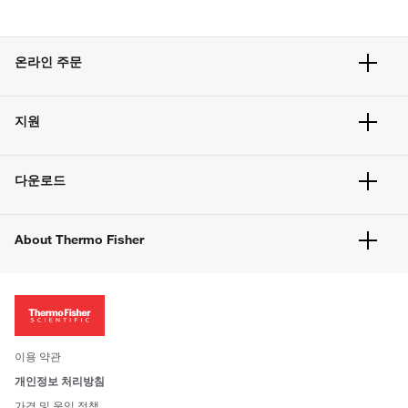
온라인 주문
주문 현황
지원
주문 방법
빠른 주문
서비스 및 지원
벌크 주문
다운로드
고객 센터
공지사항
유해화학물질등 제품 및 정보요약서
웹사이트 개선사항
About Thermo Fisher
주문관련문서
이전 웹사이트 미결제 내역 확인하기
ISO 인증문서
회사 소개
투자자
뉴스
사회적 책임
이용 약관
브랜드
개인정보 처리방침
Trademarks
가격 및 운임 정책