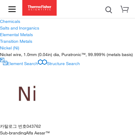
Chemicals
Salts and Inorganics
Elemental Metals
Transition Metals
Nickel (Ni)
Nickel wire, 1.0mm (0.04in) dia, Puratronic™, 99.999% (metals basis)
Element Search
Structure Search
카탈로그 번호
043762
Sub-branding
Alfa Aesar™