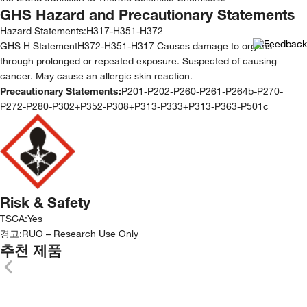
GHS Hazard and Precautionary Statements
Hazard Statements:
H317-H351-H372
GHS H StatementH372-H351-H317 Causes damage to organs
through prolonged or repeated exposure. Suspected of causing
cancer. May cause an allergic skin reaction.
Precautionary Statements:
P201-P202-P260-P261-P264b-P270-
P272-P280-P302+P352-P308+P313-P333+P313-P363-P501c
Risk & Safety
TSCA
:
Yes
경고:
RUO – Research Use Only
추천 제품