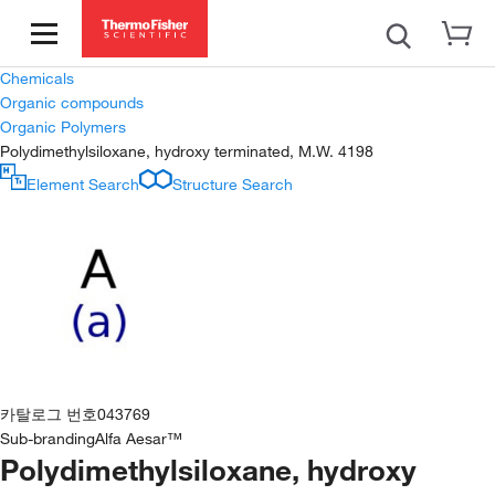
Chemicals
Organic compounds
Organic Polymers
Polydimethylsiloxane, hydroxy terminated, M.W. 4198
Element Search
Structure Search
카탈로그 번호
043769
Sub-branding
Alfa Aesar™
Polydimethylsiloxane, hydroxy