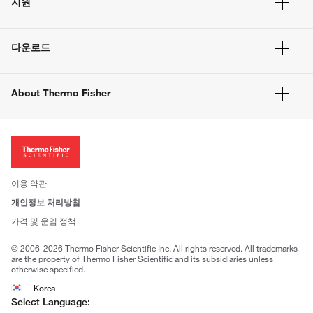
지원
주문 방법
빠른 주문
서비스 및 지원
벌크 주문
다운로드
고객 센터
공지사항
유해화학물질등 제품 및 정보요약서
웹사이트 개선사항
About Thermo Fisher
주문관련문서
이전 웹사이트 미결제 내역 확인하기
ISO 인증문서
회사 소개
투자자
뉴스
사회적 책임
이용 약관
브랜드
개인정보 처리방침
Trademarks
가격 및 운임 정책
공정거래
© 2006-2026 Thermo Fisher Scientific Inc. All rights reserved. All trademarks
are the property of Thermo Fisher Scientific and its subsidiaries unless
otherwise specified.
Korea
Select Language: