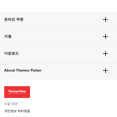
온라인 주문
주문 현황
지원
주문 방법
빠른 주문
서비스 및 지원
벌크 주문
다운로드
고객 센터
공지사항
유해화학물질등 제품 및 정보요약서
웹사이트 개선사항
About Thermo Fisher
주문관련문서
이전 웹사이트 미결제 내역 확인하기
ISO 인증문서
회사 소개
투자자
뉴스
사회적 책임
이용 약관
브랜드
개인정보 처리방침
Trademarks