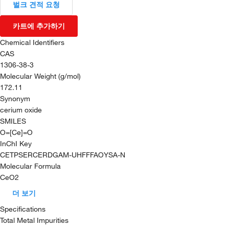
벌크 견적 요청
카트에 추가하기
Chemical Identifiers
CAS
1306-38-3
Molecular Weight (g/mol)
172.11
Synonym
cerium oxide
SMILES
O=[Ce]=O
InChI Key
CETPSERCERDGAM-UHFFFAOYSA-N
Molecular Formula
CeO2
더 보기
Specifications
Total Metal Impurities