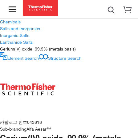
Chemicals
Salts and Inorganics
Inorganic Salts
Lanthanide Salts
Cerium(IV) oxide, 99.9% (metals basis)
Element Search
Structure Search
카탈로그 번호
043818
Sub-branding
Alfa Aesar™
Cerium(IV) oxide, 99.9% (metals