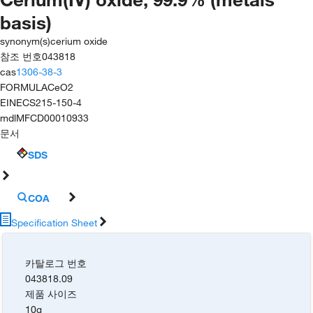
basis)
synonym(s)
cerium oxide
참조 번호
043818
cas
1306-38-3
FORMULA
CeO2
EINECS
215-150-4
mdl
MFCD00010933
문서
SDS
COA
Specification Sheet
카탈로그 번호
043818.09
제품 사이즈
10g