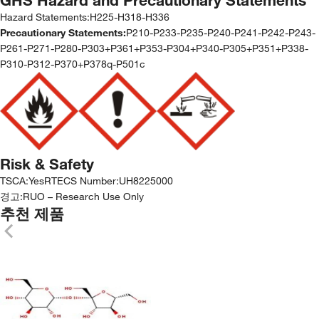
Hazard Statements:
H225-H318-H336
Precautionary Statements:
P210-P233-P235-P240-P241-P242-P243-
P261-P271-P280-P303+P361+P353-P304+P340-P305+P351+P338-
P310-P312-P370+P378q-P501c
Risk & Safety
TSCA
:
Yes
RTECS Number
:
UH8225000
경고:
RUO – Research Use Only
추천 제품