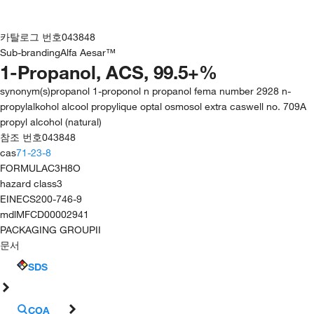
카탈로그 번호
043848
Sub-branding
Alfa Aesar™
1-Propanol, ACS, 99.5+%
synonym(s)
propanol 1-proponol n propanol fema number 2928 n-
propylalkohol alcool propylique optal osmosol extra caswell no. 709A
propyl alcohol (natural)
참조 번호
043848
cas
71-23-8
FORMULA
C3H8O
hazard class
3
EINECS
200-746-9
mdl
MFCD00002941
PACKAGING GROUP
II
문서
SDS
COA