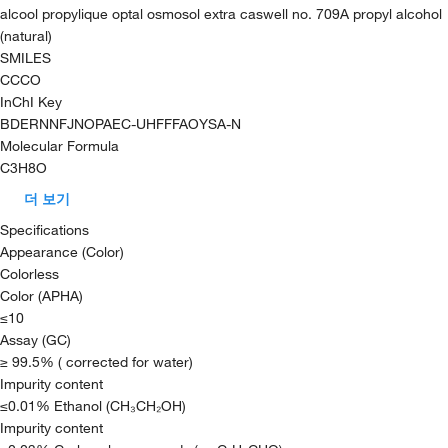
alcool propylique optal osmosol extra caswell no. 709A propyl alcohol
(natural)
SMILES
CCCO
InChI Key
BDERNNFJNOPAEC-UHFFFAOYSA-N
Molecular Formula
C3H8O
더 보기
Specifications
Appearance (Color)
Colorless
Color (APHA)
≤10
Assay (GC)
≥ 99.5% ( corrected for water)
Impurity content
≤0.01% Ethanol (CH₃CH₂OH)
Impurity content