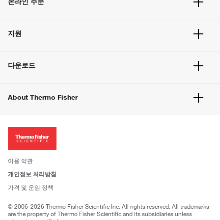
온라인 주문
주문 현황
지원
주문 방법
빠른 주문
서비스 및 지원
벌크 주문
다운로드
고객 센터
공지사항
유해화학물질등 제품 및 정보요약서
웹사이트 개선사항
About Thermo Fisher
주문관련문서
이전 웹사이트 미결제 내역 확인하기
ISO 인증문서
회사 소개
투자자
뉴스
사회적 책임
이용 약관
브랜드
개인정보 처리방침
Trademarks
가격 및 운임 정책
공정거래
© 2006-2026 Thermo Fisher Scientific Inc. All rights reserved. All trademarks
are the property of Thermo Fisher Scientific and its subsidiaries unless