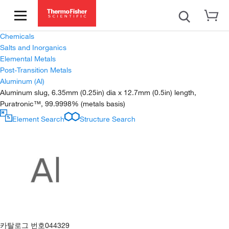
Chemicals
Salts and Inorganics
Elemental Metals
Post-Transition Metals
Aluminum (Al)
Aluminum slug, 6.35mm (0.25in) dia x 12.7mm (0.5in) length,
Puratronic™, 99.9998% (metals basis)
Element Search
Structure Search
카탈로그 번호
044329