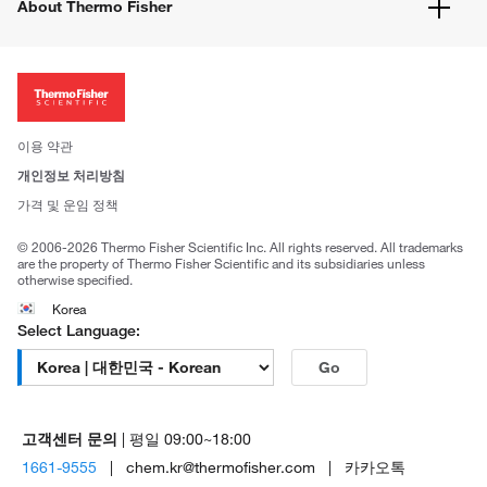
웹사이트 개선사항
About Thermo Fisher
주문관련문서
이전 웹사이트 미결제 내역 확인하기
ISO 인증문서
회사 소개
투자자
뉴스
사회적 책임
이용 약관
브랜드
개인정보 처리방침
Trademarks
가격 및 운임 정책
공정거래
© 2006-2026 Thermo Fisher Scientific Inc. All rights reserved. All trademarks
are the property of Thermo Fisher Scientific and its subsidiaries unless
otherwise specified.
Korea
Select Language:
Go
고객센터 문의
| 평일 09:00~18:00
1661-9555
| chem.kr@thermofisher.com | 카카오톡