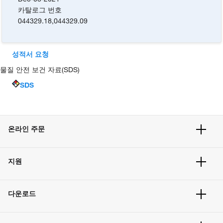
카탈로그 번호
044329.18
,
044329.09
성적서 요청
물질 안전 보건 자료(SDS)
SDS
온라인 주문
주문 현황
지원
주문 방법
빠른 주문
서비스 및 지원
벌크 주문
다운로드
고객 센터
공지사항
유해화학물질등 제품 및 정보요약서