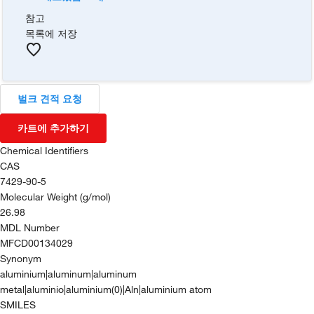
참고
목록에 저장
벌크 견적 요청
카트에 추가하기
Chemical Identifiers
CAS
7429-90-5
Molecular Weight (g/mol)
26.98
MDL Number
MFCD00134029
Synonym
aluminium|aluminum|aluminum
metal|aluminio|aluminium(0)|Aln|aluminium atom
SMILES