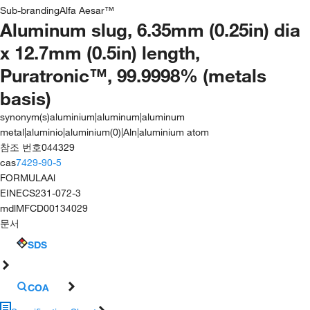
Sub-branding
Alfa Aesar™
Aluminum slug, 6.35mm (0.25in) dia
x 12.7mm (0.5in) length,
Puratronic™, 99.9998% (metals
basis)
synonym(s)
aluminium|aluminum|aluminum
metal|aluminio|aluminium(0)|Aln|aluminium atom
참조 번호
044329
cas
7429-90-5
FORMULA
Al
EINECS
231-072-3
mdl
MFCD00134029
문서
SDS
COA