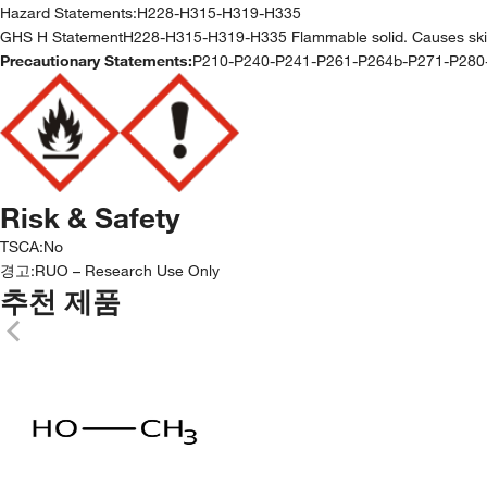
Hazard Statements:
H228-H315-H319-H335
GHS H StatementH228-H315-H319-H335 Flammable solid. Causes skin irrit
Precautionary Statements:
P210-P240-P241-P261-P264b-P271-P28
Risk & Safety
TSCA
:
No
경고:
RUO – Research Use Only
추천 제품