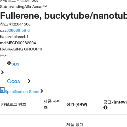
카탈로그 번호
044508
Sub-branding
Alfa Aesar™
Fullerene, buckytube/nanotub
참조 번호
044508
cas
308068-56-6
hazard class
4.1
mdl
MFCD00282904
PACKAGING GROUP
III
문서
SDS
COA
Specification Sheet
제품 사이
공급가
(
KRW
)
카탈로그 번호
정가 (KRW)
즈
제품 정가
: