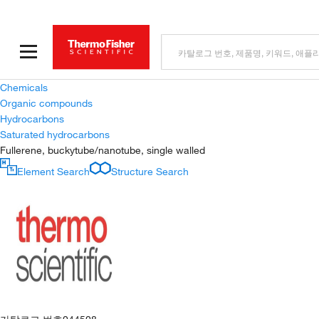
Chemicals
Organic compounds
Hydrocarbons
Saturated hydrocarbons
Fullerene, buckytube/nanotube, single walled
Element Search
Structure Search