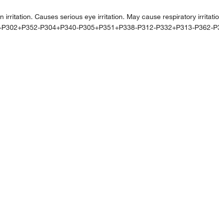
ation. Causes serious eye irritation. May cause respiratory irritatio
0-P302+P352-P304+P340-P305+P351+P338-P312-P332+P313-P362-P