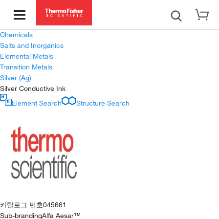
Chemicals
Salts and Inorganics
Elemental Metals
Transition Metals
Silver (Ag)
Silver Conductive Ink
Element Search
Structure Search
카탈로그 번호
045661
Sub-branding
Alfa Aesar™