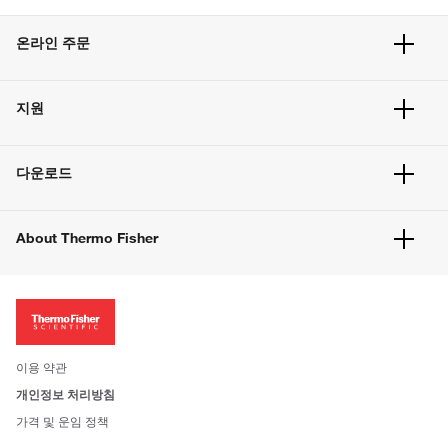
온라인 주문
주문 현황
지원
주문 방법
빠른 주문
서비스 및 지원
벌크 주문
다운로드
고객 센터
공지사항
유해화학물질등 제품 및 정보요약서
웹사이트 개선사항
About Thermo Fisher
주문관련문서
이전 웹사이트 미결제 내역 확인하기
ISO 인증문서
회사 소개
투자자
뉴스
사회적 책임
이용 약관
브랜드
개인정보 처리방침
Trademarks
가격 및 운임 정책
공정거래