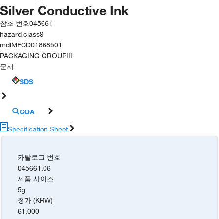
Silver Conductive Ink
참조 번호
045661
hazard class
9
mdl
MFCD01868501
PACKAGING GROUP
III
문서
SDS
COA
Specification Sheet
카탈로그 번호
045661.06
제품 사이즈
5g
정가 (KRW)
61,000