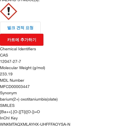
벌크 견적 요청
카트에 추가하기
Chemical Identifiers
CAS
12047-27-7
Molecular Weight (g/mol)
233.19
MDL Number
MFCD00003447
Synonym
barium(2+) oxotitaniumbis(olate)
SMILES
[Ba++].[O-][Ti]([O-])=O
InChI Key
WNKMTAQXMLAYHX-UHFFFAOYSA-N