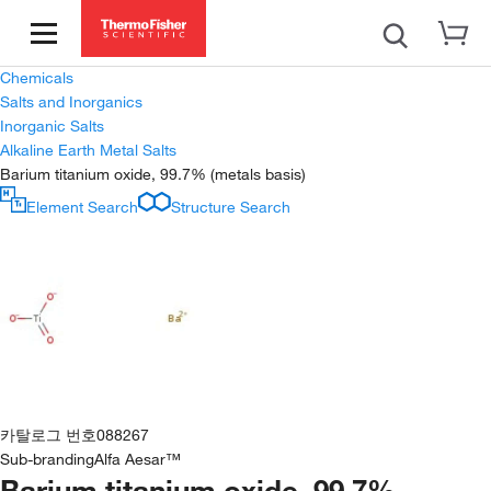
Chemicals
Salts and Inorganics
Inorganic Salts
Alkaline Earth Metal Salts
Barium titanium oxide, 99.7% (metals basis)
Element Search
Structure Search
카탈로그 번호
088267
Sub-branding
Alfa Aesar™
Barium titanium oxide, 99.7%