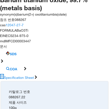
(metals basis)
synonym(s)
barium(2+) oxotitaniumbis(olate)
참조 번호
088267
cas
12047-27-7
FORMULA
BaO3Ti
EINECS
234-975-0
mdl
MFCD00003447
문서
SDS
COA
Specification Sheet
카탈로그 번호
088267.22
제품 사이즈
100g