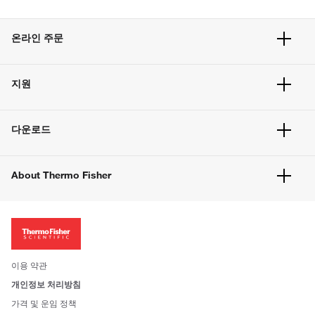
온라인 주문
주문 현황
지원
주문 방법
빠른 주문
서비스 및 지원
벌크 주문
다운로드
고객 센터
공지사항
유해화학물질등 제품 및 정보요약서
웹사이트 개선사항
About Thermo Fisher
주문관련문서
이전 웹사이트 미결제 내역 확인하기
ISO 인증문서
회사 소개
투자자
뉴스
사회적 책임
이용 약관
브랜드
개인정보 처리방침
Trademarks
가격 및 운임 정책
공정거래