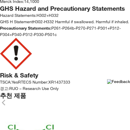
Merck Index
:
14,1000
GHS Hazard and Precautionary Statements
Hazard Statements:
H302+H332
GHS H StatementH302-H332 Harmful if swallowed. Harmful if inhaled.
Precautionary Statements:
P261-P264b-P270-P271-P301+P312-
P304+P340-P312-P330-P501c
Risk & Safety
TSCA
:
Yes
RTECS Number
:
XR1437333
경고:
RUO – Research Use Only
추천 제품