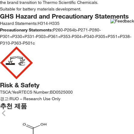
the brand transition to Thermo Scientific Chemicals.
Suitable for battery materials development.
GHS Hazard and Precautionary Statements
Hazard Statements:
H314-H335
Precautionary Statements:
P260-P264b-P271-P280-
P301+P330+P331-P303+P361+P353-P304+P340-P305+P351+P338-
P310-P363-P501c
Risk & Safety
TSCA
:
Yes
RTECS Number
:
BD0525000
경고:
RUO – Research Use Only
추천 제품