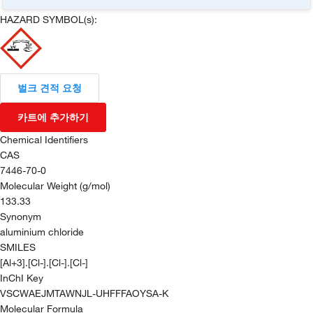
HAZARD SYMBOL(s):
벌크 견적 요청
카트에 추가하기
Chemical Identifiers
CAS
7446-70-0
Molecular Weight (g/mol)
133.33
Synonym
aluminium chloride
SMILES
[Al+3].[Cl-].[Cl-].[Cl-]
InChI Key
VSCWAEJMTAWNJL-UHFFFAOYSA-K
Molecular Formula