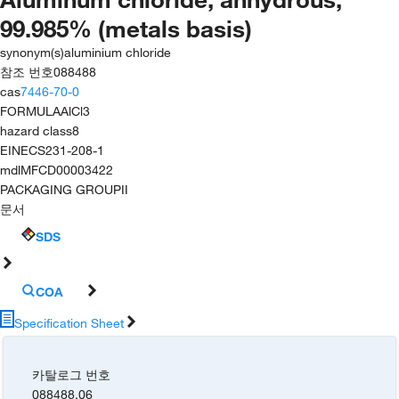
99.985% (metals basis)
synonym(s)
aluminium chloride
참조 번호
088488
cas
7446-70-0
FORMULA
AlCl3
hazard class
8
EINECS
231-208-1
mdl
MFCD00003422
PACKAGING GROUP
II
문서
SDS
COA
Specification Sheet
카탈로그 번호
088488.06