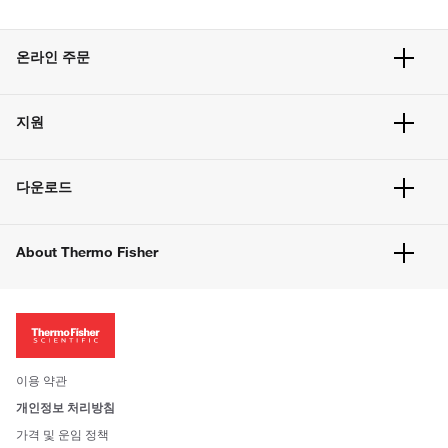
온라인 주문
주문 현황
지원
주문 방법
빠른 주문
서비스 및 지원
벌크 주문
다운로드
고객 센터
공지사항
유해화학물질등 제품 및 정보요약서
웹사이트 개선사항
About Thermo Fisher
주문관련문서
이전 웹사이트 미결제 내역 확인하기
ISO 인증문서
회사 소개
투자자
뉴스
사회적 책임
이용 약관
브랜드
개인정보 처리방침
Trademarks
가격 및 운임 정책