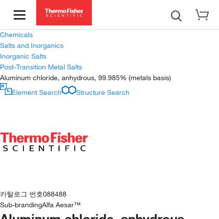
Chemicals
Salts and Inorganics
Inorganic Salts
Post-Transition Metal Salts
Aluminum chloride, anhydrous, 99.985% (metals basis)
Element Search
Structure Search
카탈로그 번호
088488
Sub-branding
Alfa Aesar™
Aluminum chloride, anhydrous,