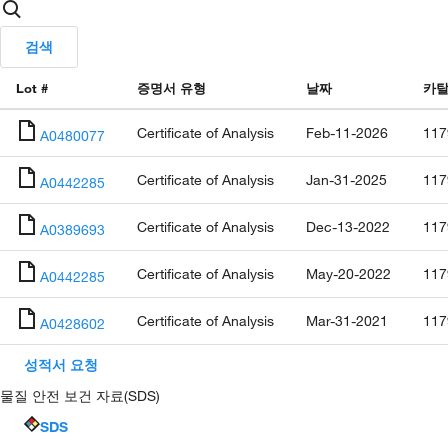
검색
Lot #
증명서 유형
날짜
카탈
Certificate of Analysis
Feb-11-2026
117
A0480077
Certificate of Analysis
Jan-31-2025
117
A0442285
Certificate of Analysis
Dec-13-2022
117
A0389693
Certificate of Analysis
May-20-2022
117
A0442285
Certificate of Analysis
Mar-31-2021
117
A0428602
성적서 요청
물질 안전 보건 자료(SDS)
SDS