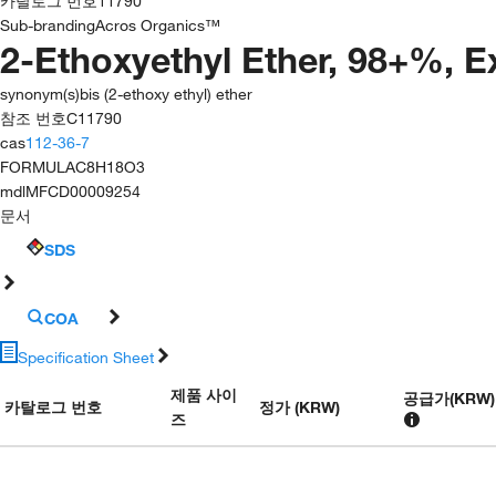
카탈로그 번호
11790
Sub-branding
Acros Organics™
2-Ethoxyethyl Ether, 98+%, E
synonym(s)
bis (2-ethoxy ethyl) ether
참조 번호
C11790
cas
112-36-7
FORMULA
C8H18O3
mdl
MFCD00009254
문서
SDS
COA
Specification Sheet
제품 사이
공급가
(
KRW
)
카탈로그 번호
정가 (KRW)
즈