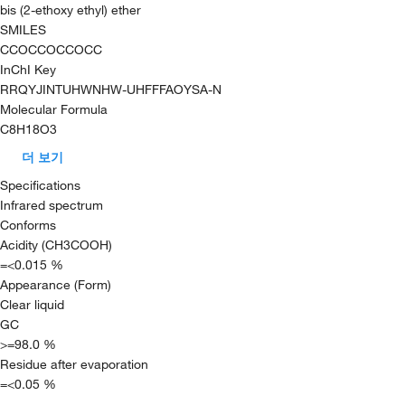
bis (2-ethoxy ethyl) ether
SMILES
CCOCCOCCOCC
InChI Key
RRQYJINTUHWNHW-UHFFFAOYSA-N
Molecular Formula
C8H18O3
더 보기
Specifications
Infrared spectrum
Conforms
Acidity (CH3COOH)
=<0.015 %
Appearance (Form)
Clear liquid
GC
>=98.0 %
Residue after evaporation
=<0.05 %