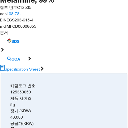
참조 번호
C12535
cas
108-78-1
EINECS
203-615-4
mdl
MFCD00006055
문서
SDS
COA
Specification Sheet
카탈로그 번호
125350050
제품 사이즈
5g
정가 (KRW)
46,000
공급가
(
KRW
)