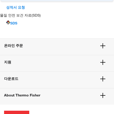
성적서 요청
물질 안전 보건 자료(SDS)
SDS
온라인 주문
주문 현황
지원
주문 방법
빠른 주문
서비스 및 지원
벌크 주문
다운로드
고객 센터
공지사항
유해화학물질등 제품 및 정보요약서
웹사이트 개선사항
About Thermo Fisher
주문관련문서
이전 웹사이트 미결제 내역 확인하기
ISO 인증문서
회사 소개