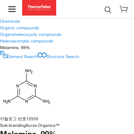
Chemicals
Organic compounds
Organoheterocyclic compounds
Heteroaromatic compounds
Melamine, 99%
Element Search
Structure Search
카탈로그 번호
12535
Sub-branding
Acros Organics™
Melamine, 99%