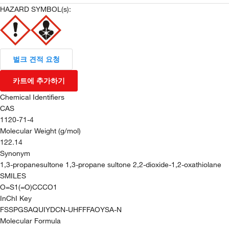
HAZARD SYMBOL(s):
벌크 견적 요청
카트에 추가하기
Chemical Identifiers
CAS
1120-71-4
Molecular Weight (g/mol)
122.14
Synonym
1,3-propanesultone 1,3-propane sultone 2,2-dioxide-1,2-oxathiolane
SMILES
O=S1(=O)CCCO1
InChI Key
FSSPGSAQUIYDCN-UHFFFAOYSA-N
Molecular Formula