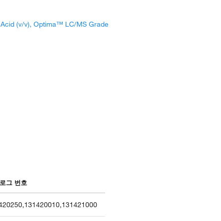
ic Acid (v/v), Optima™ LC/MS Grade
로그 번호
420250
,
131420010
,
131421000