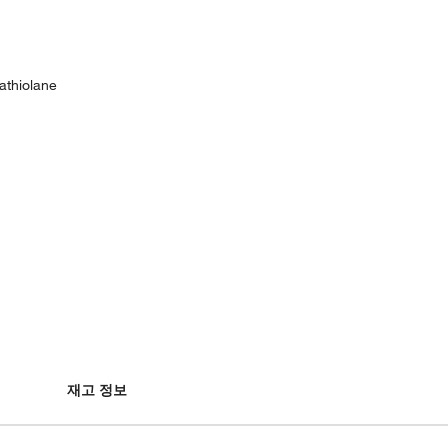
athiolane
재고 정보