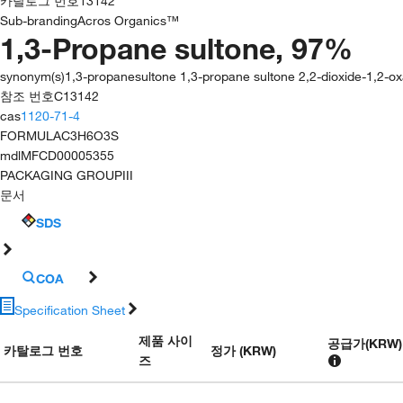
카탈로그 번호
13142
Sub-branding
Acros Organics™
1,3-Propane sultone, 97%
synonym(s)
1,3-propanesultone 1,3-propane sultone 2,2-dioxide-1,2-ox
참조 번호
C13142
cas
1120-71-4
FORMULA
C3H6O3S
mdl
MFCD00005355
PACKAGING GROUP
III
문서
SDS
COA
Specification Sheet
제품 사이
공급가
(
KRW
)
카탈로그 번호
정가 (KRW)
즈