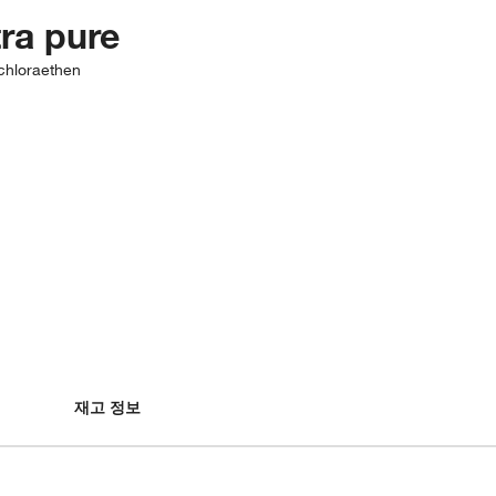
ra pure
chloraethen
재고 정보