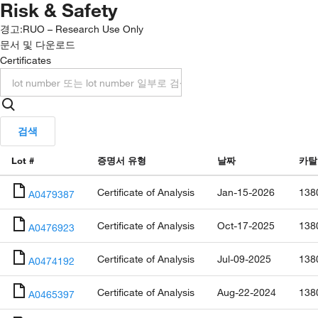
Risk & Safety
경고:
RUO – Research Use Only
문서 및 다운로드
Certificates
검색
Lot #
증명서 유형
날짜
카탈
Certificate of Analysis
Jan-15-2026
138
A0479387
Certificate of Analysis
Oct-17-2025
138
A0476923
Certificate of Analysis
Jul-09-2025
138
A0474192
Certificate of Analysis
Aug-22-2024
138
A0465397