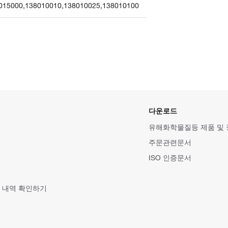
015000
,
138010010
,
138010025
,
138010100
다운로드
유해화학물질등 제품 및
주문관련문서
ISO 인증문서
 내역 확인하기