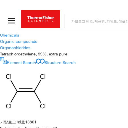
Chemicals
Organic compounds
Organochlorides
Tetrachloroethylene, 99%, extra pure
Element Search
Structure Search
카탈로그 번호
13801