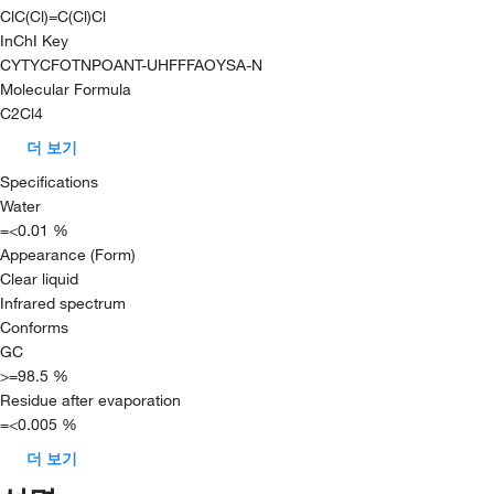
ClC(Cl)=C(Cl)Cl
InChI Key
CYTYCFOTNPOANT-UHFFFAOYSA-N
Molecular Formula
C2Cl4
더 보기
Specifications
Water
=<0.01 %
Appearance (Form)
Clear liquid
Infrared spectrum
Conforms
GC
>=98.5 %
Residue after evaporation
=<0.005 %
더 보기