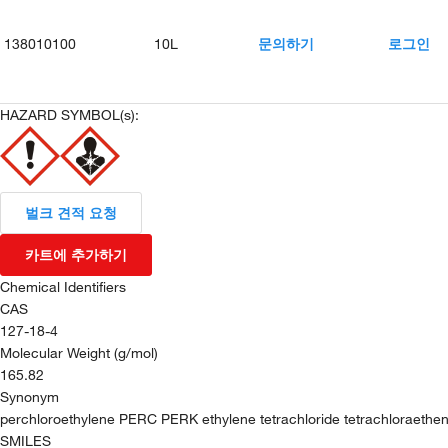
138010100
10L
문의하기
로그인
HAZARD SYMBOL(s):
벌크 견적 요청
카트에 추가하기
Chemical Identifiers
CAS
127-18-4
Molecular Weight (g/mol)
165.82
Synonym
perchloroethylene PERC PERK ethylene tetrachloride tetrachloraethe
SMILES