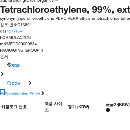
Sub-branding
Acros Organics™
Tetrachloroethylene, 99%, ext
synonym(s)
perchloroethylene PERC PERK ethylene tetrachloride tetra
참조 번호
C13801
cas
127-18-4
FORMULA
C2Cl4
mdl
MFCD00000834
PACKAGING GROUP
III
문서
SDS
COA
Specification Sheet
제품 사이
공급가
(
KRW
)
카탈로그 번호
정가 (KRW)
즈