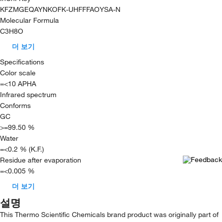
KFZMGEQAYNKOFK-UHFFFAOYSA-N
Molecular Formula
C3H8O
더 보기
Specifications
Color scale
=<10 APHA
Infrared spectrum
Conforms
GC
>=99.50 %
Water
=<0.2 % (K.F.)
Residue after evaporation
=<0.005 %
더 보기
설명
This Thermo Scientific Chemicals brand product was originally part of