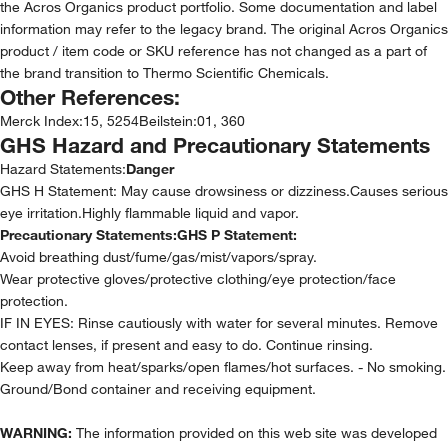
the Acros Organics product portfolio. Some documentation and label
information may refer to the legacy brand. The original Acros Organics
product / item code or SKU reference has not changed as a part of
the brand transition to Thermo Scientific Chemicals.
Other References:
Merck Index
:
15, 5254
Beilstein
:
01, 360
GHS Hazard and Precautionary Statements
Hazard Statements:
Danger
GHS H Statement: May cause drowsiness or dizziness.Causes serious
eye irritation.Highly flammable liquid and vapor.
Precautionary Statements:
GHS P Statement:
Avoid breathing dust/fume/gas/mist/vapors/spray.
Wear protective gloves/protective clothing/eye protection/face
protection.
IF IN EYES: Rinse cautiously with water for several minutes. Remove
contact lenses, if present and easy to do. Continue rinsing.
Keep away from heat/sparks/open flames/hot surfaces. - No smoking.
Ground/Bond container and receiving equipment.
WARNING:
The information provided on this web site was developed