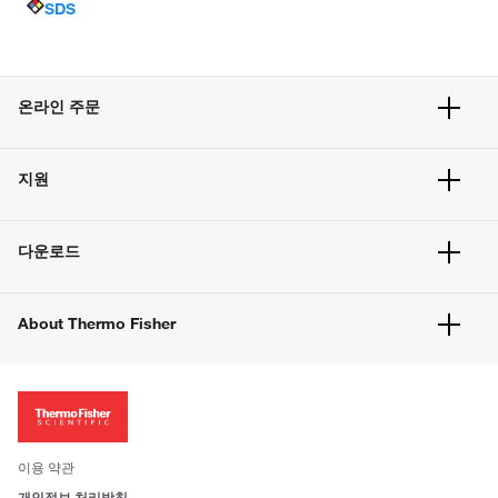
SDS
온라인 주문
주문 현황
지원
주문 방법
빠른 주문
서비스 및 지원
벌크 주문
다운로드
고객 센터
공지사항
유해화학물질등 제품 및 정보요약서
웹사이트 개선사항
About Thermo Fisher
주문관련문서
이전 웹사이트 미결제 내역 확인하기
ISO 인증문서
회사 소개
투자자
뉴스
사회적 책임
이용 약관
브랜드
개인정보 처리방침