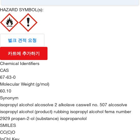
HAZARD SYMBOL(s):
벌크 견적 요청
카트에 추가하기
Chemical Identifiers
CAS
67-63-0
Molecular Weight (g/mol)
60.10
Synonym
isopropyl alcohol alcosolve 2 alkolave caswell no. 507 alcosolve
isopropyl alcohol (product) rubbing isopropyl alcohol fema number
2929 propan-2-ol (substance) isopropanolol
SMILES
CC(C)O
InChI Key