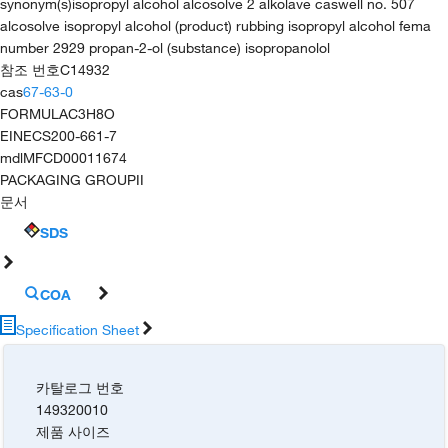
synonym(s)
isopropyl alcohol alcosolve 2 alkolave caswell no. 507
alcosolve isopropyl alcohol (product) rubbing isopropyl alcohol fema
number 2929 propan-2-ol (substance) isopropanolol
참조 번호
C14932
cas
67-63-0
FORMULA
C3H8O
EINECS
200-661-7
mdl
MFCD00011674
PACKAGING GROUP
II
문서
SDS
COA
Specification Sheet
카탈로그 번호
149320010
제품 사이즈