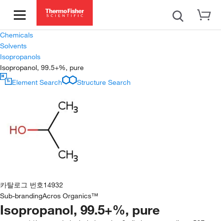
Chemicals
Solvents
Isopropanols
Isopropanol, 99.5+%, pure
Element Search
Structure Search
카탈로그 번호
14932
Sub-branding
Acros Organics™
Isopropanol, 99.5+%, pure