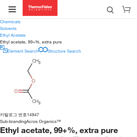
Chemicals
Solvents
Ethyl Acetate
Ethyl acetate, 99+%, extra pure
Element Search
Structure Search
카탈로그 번호
14947
Sub-branding
Acros Organics™
Ethyl acetate, 99+%, extra pure