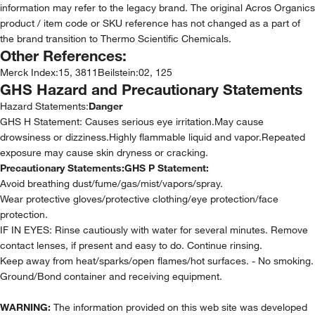
information may refer to the legacy brand. The original Acros Organics
product / item code or SKU reference has not changed as a part of
the brand transition to Thermo Scientific Chemicals.
Other References:
Merck Index
:
15, 3811
Beilstein
:
02, 125
GHS Hazard and Precautionary Statements
Hazard Statements:
Danger
GHS H Statement: Causes serious eye irritation.May cause
drowsiness or dizziness.Highly flammable liquid and vapor.Repeated
exposure may cause skin dryness or cracking.
Precautionary Statements:
GHS P Statement:
Avoid breathing dust/fume/gas/mist/vapors/spray.
Wear protective gloves/protective clothing/eye protection/face
protection.
IF IN EYES: Rinse cautiously with water for several minutes. Remove
contact lenses, if present and easy to do. Continue rinsing.
Keep away from heat/sparks/open flames/hot surfaces. - No smoking.
Ground/Bond container and receiving equipment.
WARNING:
The information provided on this web site was developed