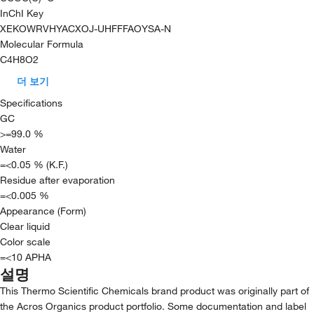
InChI Key
XEKOWRVHYACXOJ-UHFFFAOYSA-N
Molecular Formula
C4H8O2
더 보기
Specifications
GC
>=99.0 %
Water
=<0.05 % (K.F.)
Residue after evaporation
=<0.005 %
Appearance (Form)
Clear liquid
Color scale
=<10 APHA
설명
This Thermo Scientific Chemicals brand product was originally part of
the Acros Organics product portfolio. Some documentation and label