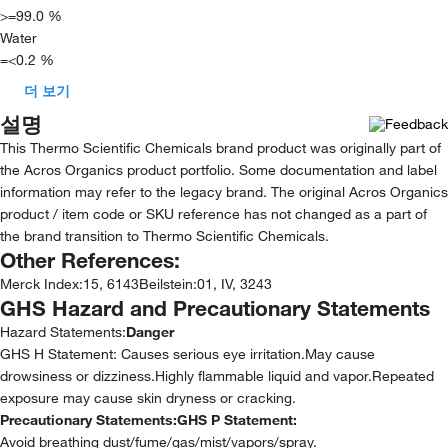
>=99.0 %
Water
=<0.2 %
더 보기
설명
This Thermo Scientific Chemicals brand product was originally part of
the Acros Organics product portfolio. Some documentation and label
information may refer to the legacy brand. The original Acros Organics
product / item code or SKU reference has not changed as a part of
the brand transition to Thermo Scientific Chemicals.
Other References:
Merck Index
:
15, 6143
Beilstein
:
01, IV, 3243
GHS Hazard and Precautionary Statements
Hazard Statements:
Danger
GHS H Statement: Causes serious eye irritation.May cause
drowsiness or dizziness.Highly flammable liquid and vapor.Repeated
exposure may cause skin dryness or cracking.
Precautionary Statements:
GHS P Statement:
Avoid breathing dust/fume/gas/mist/vapors/spray.