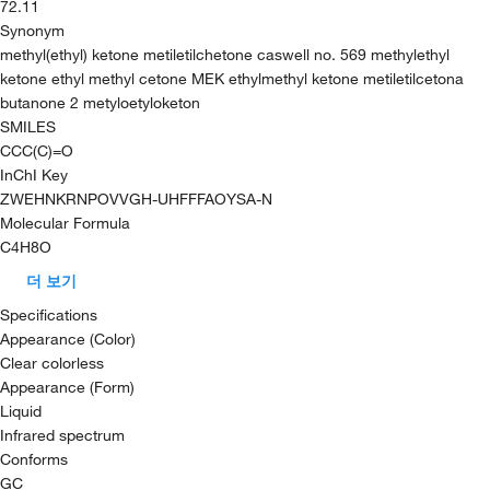
72.11
Synonym
methyl(ethyl) ketone metiletilchetone caswell no. 569 methylethyl
ketone ethyl methyl cetone MEK ethylmethyl ketone metiletilcetona
butanone 2 metyloetyloketon
SMILES
CCC(C)=O
InChI Key
ZWEHNKRNPOVVGH-UHFFFAOYSA-N
Molecular Formula
C4H8O
더 보기
Specifications
Appearance (Color)
Clear colorless
Appearance (Form)
Liquid
Infrared spectrum
Conforms
GC