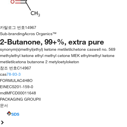
카탈로그 번호
14967
Sub-branding
Acros Organics™
2-Butanone, 99+%, extra pure
synonym(s)
methyl(ethyl) ketone metiletilchetone caswell no. 569
methylethyl ketone ethyl methyl cetone MEK ethylmethyl ketone
metiletilcetona butanone 2 metyloetyloketon
참조 번호
C14967
cas
78-93-3
FORMULA
C4H8O
EINECS
201-159-0
mdl
MFCD00011648
PACKAGING GROUP
II
문서
SDS