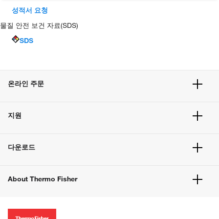
성적서 요청
물질 안전 보건 자료(SDS)
SDS
온라인 주문
주문 현황
지원
주문 방법
빠른 주문
서비스 및 지원
벌크 주문
다운로드
고객 센터
공지사항
유해화학물질등 제품 및 정보요약서
웹사이트 개선사항
About Thermo Fisher
주문관련문서
이전 웹사이트 미결제 내역 확인하기
ISO 인증문서
회사 소개
투자자