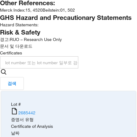
Other References:
Merck Index
:
15, 4520
Beilstein
:
01, 502
GHS Hazard and Precautionary Statements
Hazard Statements:
Risk & Safety
경고:
RUO – Research Use Only
문서 및 다운로드
Certificates
검색
Lot #
2685442
증명서 유형
Certificate of Analysis
날짜