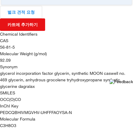
벌크 견적 요청
카트에 추가하기
Chemical Identifiers
CAS
56-81-5
Molecular Weight (g/mol)
92.09
Synonym
glycerol incorporation factor glycerin, synthetic MOON caswell no.
469 glycerin, anhydrous grocolene tryhydroxypropane synthetic
glycerine dagralax
SMILES
OCC(O)CO
InChI Key
PEDCQBHIVMGVHV-UHFFFAOYSA-N
Molecular Formula
C3H8O3