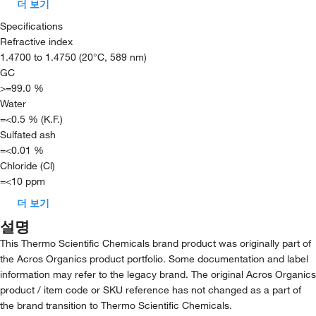
더 보기
Specifications
Refractive index
1.4700 to 1.4750 (20°C, 589 nm)
GC
>=99.0 %
Water
=<0.5 % (K.F.)
Sulfated ash
=<0.01 %
Chloride (Cl)
=<10 ppm
더 보기
설명
This Thermo Scientific Chemicals brand product was originally part of
the Acros Organics product portfolio. Some documentation and label
information may refer to the legacy brand. The original Acros Organics
product / item code or SKU reference has not changed as a part of
the brand transition to Thermo Scientific Chemicals.