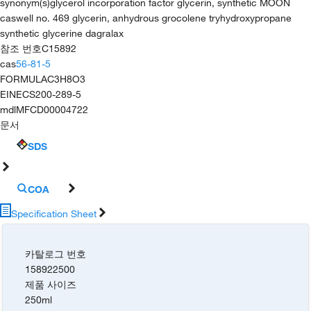
synonym(s)
glycerol incorporation factor glycerin, synthetic MOON
caswell no. 469 glycerin, anhydrous grocolene tryhydroxypropane
synthetic glycerine dagralax
참조 번호
C15892
cas
56-81-5
FORMULA
C3H8O3
EINECS
200-289-5
mdl
MFCD00004722
문서
SDS
COA
Specification Sheet
카탈로그 번호
158922500
제품 사이즈
250ml