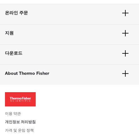
온라인 주문
주문 현황
지원
주문 방법
빠른 주문
서비스 및 지원
벌크 주문
다운로드
고객 센터
공지사항
유해화학물질등 제품 및 정보요약서
웹사이트 개선사항
About Thermo Fisher
주문관련문서
이전 웹사이트 미결제 내역 확인하기
ISO 인증문서
회사 소개
투자자
뉴스
사회적 책임
이용 약관
브랜드
개인정보 처리방침
Trademarks
가격 및 운임 정책
공정거래