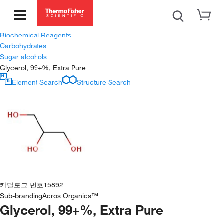
Biochemical Reagents
Carbohydrates
Sugar alcohols
Glycerol, 99+%, Extra Pure
Element Search
Structure Search
카탈로그 번호
15892
Sub-branding
Acros Organics™
Glycerol, 99+%, Extra Pure