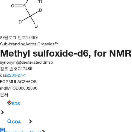
카탈로그 번호
17489
Sub-branding
Acros Organics™
Methyl sulfoxide-d6, for NM
synonym(s)
deuterated dmso
참조 번호
C17489
cas
2206-27-1
FORMULA
C2H6OS
mdl
MFCD00002090
문서
SDS
COA