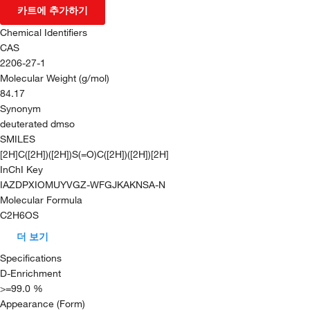
카트에 추가하기
Chemical Identifiers
CAS
2206-27-1
Molecular Weight (g/mol)
84.17
Synonym
deuterated dmso
SMILES
[2H]C([2H])([2H])S(=O)C([2H])([2H])[2H]
InChI Key
IAZDPXIOMUYVGZ-WFGJKAKNSA-N
Molecular Formula
C2H6OS
더 보기
Specifications
D-Enrichment
>=99.0 %
Appearance (Form)