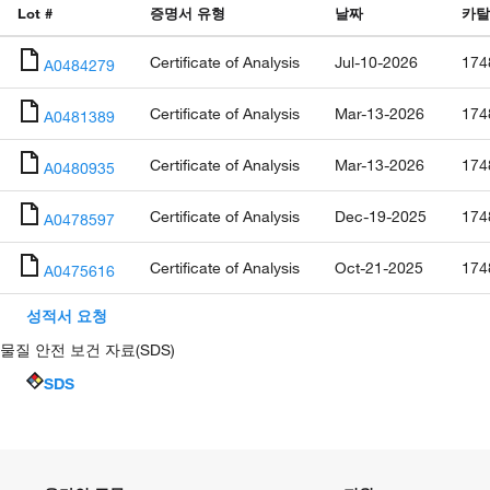
Lot #
증명서 유형
날짜
카탈
Certificate of Analysis
Jul-10-2026
174
A0484279
Certificate of Analysis
Mar-13-2026
174
A0481389
Certificate of Analysis
Mar-13-2026
174
A0480935
Certificate of Analysis
Dec-19-2025
174
A0478597
Certificate of Analysis
Oct-21-2025
174
A0475616
성적서 요청
물질 안전 보건 자료(SDS)
SDS