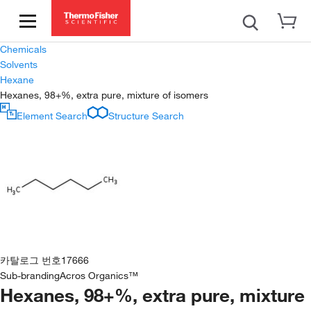
Chemicals
Solvents
Hexane
Hexanes, 98+%, extra pure, mixture of isomers
Element Search
Structure Search
카탈로그 번호
17666
Sub-branding
Acros Organics™
Hexanes, 98+%, extra pure, mixture