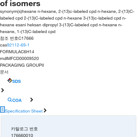
of isomers
synonym(s)
hexane n-hexane, 2-(13)c-labeled cpd n-hexane, 2-(13)C-
labeled cpd 2-(13)C-labeled cpd n-hexane 3-(13)c-labeled cpd n-
hexane esani heksan dipropyl 3-(13)C-labeled cpd n-hexane n-
hexane, 1-(13)C-labeled cpd
참조 번호
C17666
cas
92112-69-1
FORMULA
C6H14
mdl
MFCD00009520
PACKAGING GROUP
II
문서
SDS
COA
Specification Sheet
카탈로그 번호
176660010