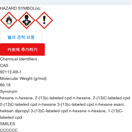
HAZARD SYMBOL(s):
벌크 견적 요청
카트에 추가하기
Chemical Identifiers
CAS
92112-69-1
Molecular Weight (g/mol)
86.18
Synonym
hexane n-hexane, 2-(13)c-labeled cpd n-hexane, 2-(13)C-labeled cpd
2-(13)C-labeled cpd n-hexane 3-(13)c-labeled cpd n-hexane esani
heksan dipropyl 3-(13)C-labeled cpd n-hexane n-hexane, 1-(13)C-
labeled cpd
SMILES
CCCCCC