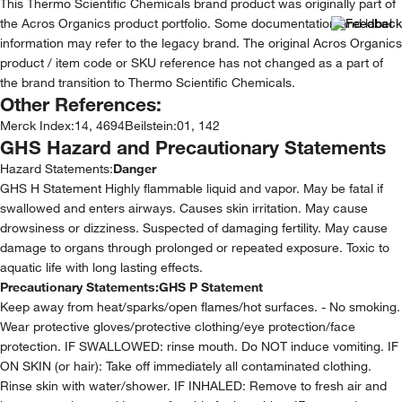
This Thermo Scientific Chemicals brand product was originally part of
the Acros Organics product portfolio. Some documentation and label
information may refer to the legacy brand. The original Acros Organics
product / item code or SKU reference has not changed as a part of
the brand transition to Thermo Scientific Chemicals.
Other References:
Merck Index
:
14, 4694
Beilstein
:
01, 142
GHS Hazard and Precautionary Statements
Hazard Statements:
Danger
GHS H Statement Highly flammable liquid and vapor. May be fatal if
swallowed and enters airways. Causes skin irritation. May cause
drowsiness or dizziness. Suspected of damaging fertility. May cause
damage to organs through prolonged or repeated exposure. Toxic to
aquatic life with long lasting effects.
Precautionary Statements:
GHS P Statement
Keep away from heat/sparks/open flames/hot surfaces. - No smoking.
Wear protective gloves/protective clothing/eye protection/face
protection. IF SWALLOWED: rinse mouth. Do NOT induce vomiting. IF
ON SKIN (or hair): Take off immediately all contaminated clothing.
Rinse skin with water/shower. IF INHALED: Remove to fresh air and