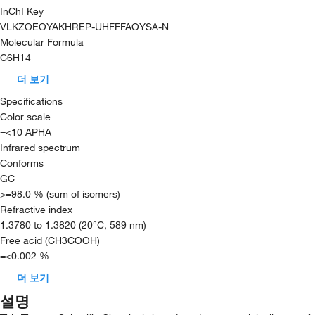
InChI Key
VLKZOEOYAKHREP-UHFFFAOYSA-N
Molecular Formula
C6H14
더 보기
Specifications
Color scale
=<10 APHA
Infrared spectrum
Conforms
GC
>=98.0 % (sum of isomers)
Refractive index
1.3780 to 1.3820 (20°C, 589 nm)
Free acid (CH3COOH)
=<0.002 %
더 보기
설명