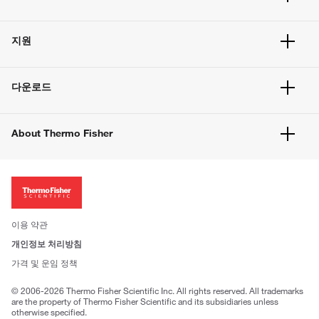
주문 현황
지원
주문 방법
빠른 주문
서비스 및 지원
벌크 주문
다운로드
고객 센터
공지사항
유해화학물질등 제품 및 정보요약서
웹사이트 개선사항
About Thermo Fisher
주문관련문서
이전 웹사이트 미결제 내역 확인하기
ISO 인증문서
회사 소개
투자자
뉴스
사회적 책임
이용 약관
브랜드
개인정보 처리방침
Trademarks
가격 및 운임 정책
공정거래
© 2006-2026 Thermo Fisher Scientific Inc. All rights reserved. All trademarks
are the property of Thermo Fisher Scientific and its subsidiaries unless
otherwise specified.