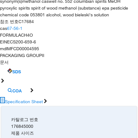
synonym(s)
methanol caswell no. 552 columbian spirits MeOH
pyroxylic spirits spirit of wood methanol (substance) epa pesticide
chemical code 053801 alcohol, wood bieleski's solution
참조 번호
C17684
cas
67-56-1
FORMULA
CH4O
EINECS
200-659-6
mdl
MFCD00004595
PACKAGING GROUP
II
문서
SDS
COA
Specification Sheet
카탈로그 번호
176845000
제품 사이즈