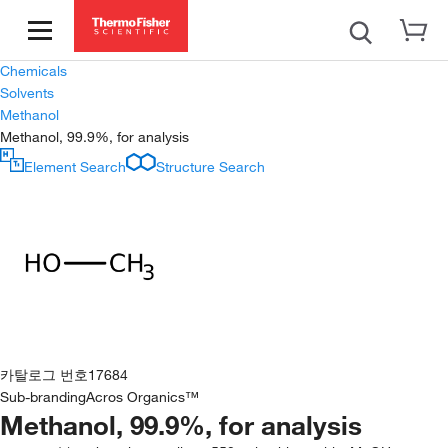
Chemicals
Solvents
Methanol
Methanol, 99.9%, for analysis
Element Search
Structure Search
카탈로그 번호
17684
Sub-branding
Acros Organics™
Methanol, 99.9%, for analysis