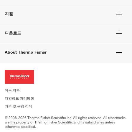
주문 현황
지원
주문 방법
빠른 주문
서비스 및 지원
벌크 주문
다운로드
고객 센터
공지사항
유해화학물질등 제품 및 정보요약서
웹사이트 개선사항
About Thermo Fisher
주문관련문서
이전 웹사이트 미결제 내역 확인하기
ISO 인증문서
회사 소개
투자자
뉴스
사회적 책임
이용 약관
브랜드
개인정보 처리방침
Trademarks
가격 및 운임 정책
공정거래
© 2006-2026 Thermo Fisher Scientific Inc. All rights reserved. All trademarks
are the property of Thermo Fisher Scientific and its subsidiaries unless
otherwise specified.