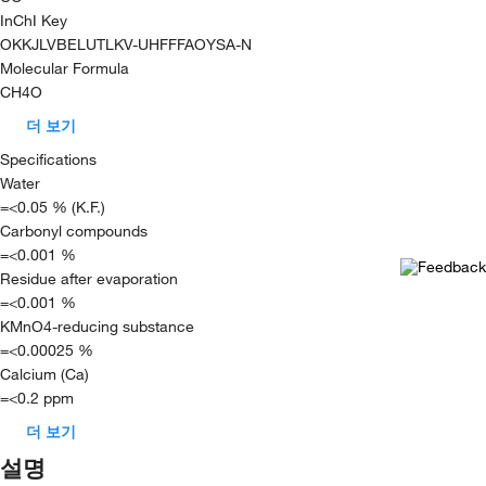
InChI Key
OKKJLVBELUTLKV-UHFFFAOYSA-N
Molecular Formula
CH4O
더 보기
Specifications
Water
=<0.05 % (K.F.)
Carbonyl compounds
=<0.001 %
Residue after evaporation
=<0.001 %
KMnO4-reducing substance
=<0.00025 %
Calcium (Ca)
=<0.2 ppm
더 보기
설명