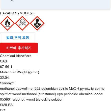
HAZARD SYMBOL(s):
벌크 견적 요청
카트에 추가하기
Chemical Identifiers
CAS
67-56-1
Molecular Weight (g/mol)
32.04
Synonym
methanol caswell no. 552 columbian spirits MeOH pyroxylic spirits
spirit of wood methanol (substance) epa pesticide chemical code
053801 alcohol, wood bieleski's solution
SMILES
CO