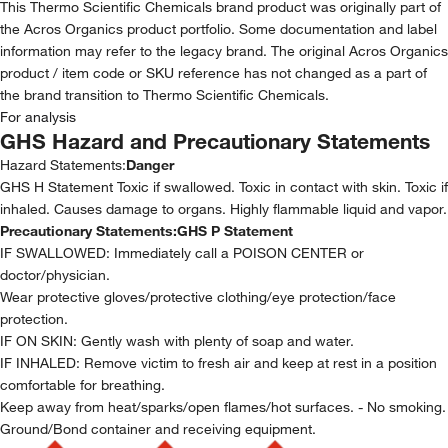
This Thermo Scientific Chemicals brand product was originally part of
the Acros Organics product portfolio. Some documentation and label
information may refer to the legacy brand. The original Acros Organics
product / item code or SKU reference has not changed as a part of
the brand transition to Thermo Scientific Chemicals.
For analysis
GHS Hazard and Precautionary Statements
Hazard Statements:
Danger
GHS H Statement Toxic if swallowed. Toxic in contact with skin. Toxic if
inhaled. Causes damage to organs. Highly flammable liquid and vapor.
Precautionary Statements:
GHS P Statement
IF SWALLOWED: Immediately call a POISON CENTER or
doctor/physician.
Wear protective gloves/protective clothing/eye protection/face
protection.
IF ON SKIN: Gently wash with plenty of soap and water.
IF INHALED: Remove victim to fresh air and keep at rest in a position
comfortable for breathing.
Keep away from heat/sparks/open flames/hot surfaces. - No smoking.
Ground/Bond container and receiving equipment.