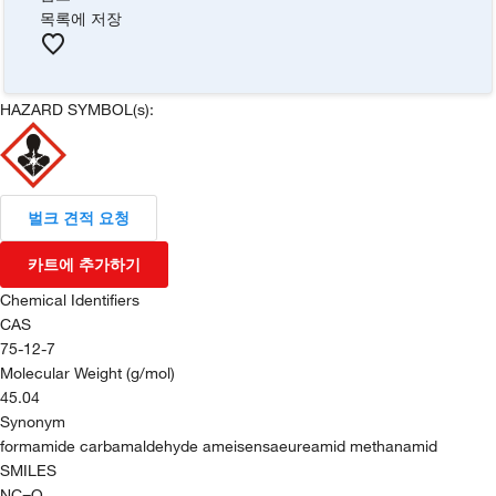
목록에 저장
HAZARD SYMBOL(s):
벌크 견적 요청
카트에 추가하기
Chemical Identifiers
CAS
75-12-7
Molecular Weight (g/mol)
45.04
Synonym
formamide carbamaldehyde ameisensaeureamid methanamid
SMILES
NC=O