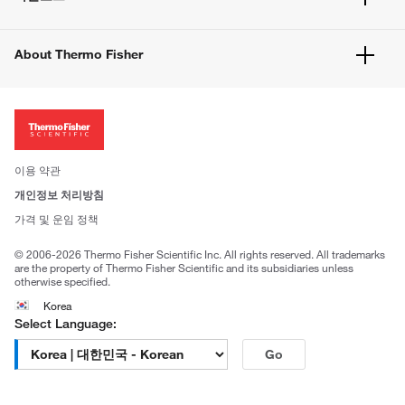
고객 센터
공지사항
유해화학물질등 제품 및 정보요약서
웹사이트 개선사항
About Thermo Fisher
주문관련문서
이전 웹사이트 미결제 내역 확인하기
ISO 인증문서
회사 소개
투자자
뉴스
사회적 책임
이용 약관
브랜드
개인정보 처리방침
Trademarks
가격 및 운임 정책
공정거래
© 2006-2026 Thermo Fisher Scientific Inc. All rights reserved. All trademarks
are the property of Thermo Fisher Scientific and its subsidiaries unless
otherwise specified.
Korea
Select Language:
Go