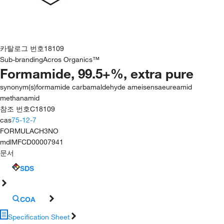
카탈로그 번호
18109
Sub-branding
Acros Organics™
Formamide, 99.5+%, extra pure
synonym(s)
formamide carbamaldehyde ameisensaeureamid
methanamid
참조 번호
C18109
cas
75-12-7
FORMULA
CH3NO
mdl
MFCD00007941
문서
SDS
COA
Specification Sheet