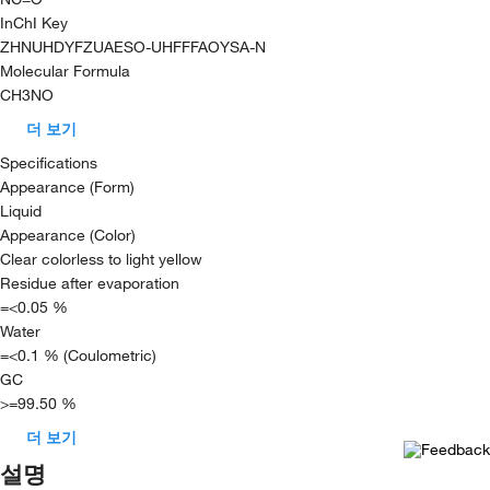
InChI Key
ZHNUHDYFZUAESO-UHFFFAOYSA-N
Molecular Formula
CH3NO
더 보기
Specifications
Appearance (Form)
Liquid
Appearance (Color)
Clear colorless to light yellow
Residue after evaporation
=<0.05 %
Water
=<0.1 % (Coulometric)
GC
>=99.50 %
더 보기
설명