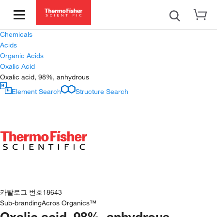
Chemicals
Acids
Organic Acids
Oxalic Acid
Oxalic acid, 98%, anhydrous
Element Search
Structure Search
카탈로그 번호
18643
Sub-branding
Acros Organics™
Oxalic acid, 98%, anhydrous