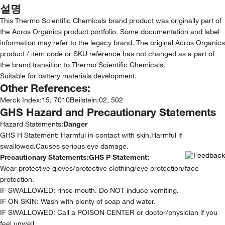
설명
This Thermo Scientific Chemicals brand product was originally part of
the Acros Organics product portfolio. Some documentation and label
information may refer to the legacy brand. The original Acros Organics
product / item code or SKU reference has not changed as a part of
the brand transition to Thermo Scientific Chemicals.
Suitable for battery materials development.
Other References:
Merck Index
:
15, 7010
Beilstein
:
02, 502
GHS Hazard and Precautionary Statements
Hazard Statements:
Danger
GHS H Statement: Harmful in contact with skin.Harmful if
swallowed.Causes serious eye damage.
Precautionary Statements:
GHS P Statement:
Wear protective gloves/protective clothing/eye protection/face
protection.
IF SWALLOWED: rinse mouth. Do NOT induce vomiting.
IF ON SKIN: Wash with plenty of soap and water.
IF SWALLOWED: Call a POISON CENTER or doctor/physician if you
feel unwell.