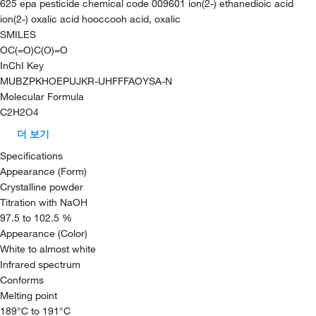
625 epa pesticide chemical code 009601 ion(2-) ethanedioic acid
ion(2-) oxalic acid hooccooh acid, oxalic
SMILES
OC(=O)C(O)=O
InChI Key
MUBZPKHOEPUJKR-UHFFFAOYSA-N
Molecular Formula
C2H2O4
더 보기
Specifications
Appearance (Form)
Crystalline powder
Titration with NaOH
97.5 to 102.5 %
Appearance (Color)
White to almost white
Infrared spectrum
Conforms
Melting point
189°C to 191°C