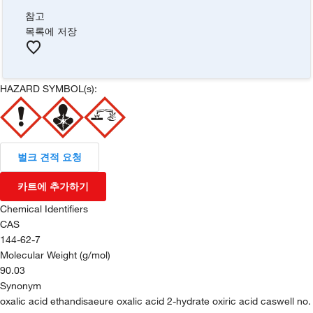
참고
목록에 저장
HAZARD SYMBOL(s):
벌크 견적 요청
카트에 추가하기
Chemical Identifiers
CAS
144-62-7
Molecular Weight (g/mol)
90.03
Synonym
oxalic acid ethandisaeure oxalic acid 2-hydrate oxiric acid caswell no.