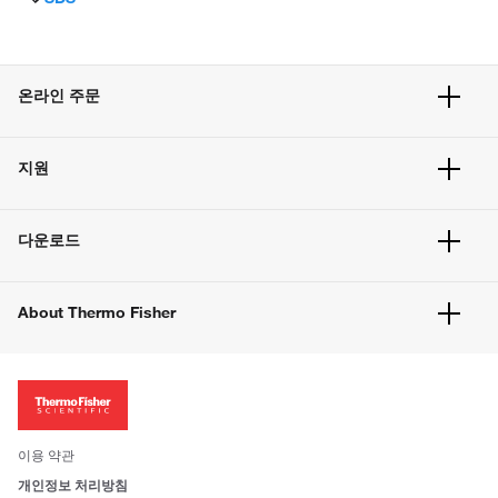
온라인 주문
주문 현황
지원
주문 방법
빠른 주문
서비스 및 지원
벌크 주문
다운로드
고객 센터
공지사항
유해화학물질등 제품 및 정보요약서
웹사이트 개선사항
About Thermo Fisher
주문관련문서
이전 웹사이트 미결제 내역 확인하기
ISO 인증문서
회사 소개
투자자
뉴스
사회적 책임
이용 약관
브랜드
개인정보 처리방침