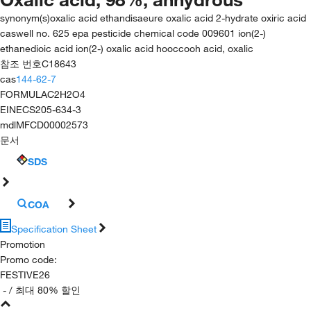
synonym(s)
oxalic acid ethandisaeure oxalic acid 2-hydrate oxiric acid
caswell no. 625 epa pesticide chemical code 009601 ion(2-)
ethanedioic acid ion(2-) oxalic acid hooccooh acid, oxalic
참조 번호
C18643
cas
144-62-7
FORMULA
C2H2O4
EINECS
205-634-3
mdl
MFCD00002573
문서
SDS
COA
Specification Sheet
Promotion
Promo code
:
FESTIVE26
-
/ 최대 80% 할인