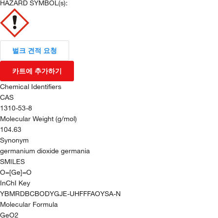
HAZARD SYMBOL(s):
벌크 견적 요청
카트에 추가하기
Chemical Identifiers
CAS
1310-53-8
Molecular Weight (g/mol)
104.63
Synonym
germanium dioxide germania
SMILES
O=[Ge]=O
InChI Key
YBMRDBCBODYGJE-UHFFFAOYSA-N
Molecular Formula
GeO2