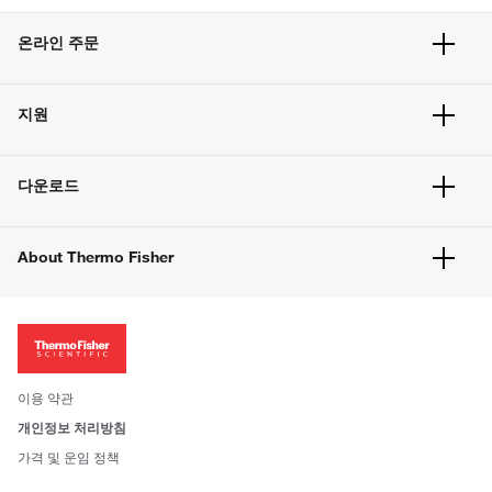
온라인 주문
주문 현황
지원
주문 방법
빠른 주문
서비스 및 지원
벌크 주문
다운로드
고객 센터
공지사항
유해화학물질등 제품 및 정보요약서
웹사이트 개선사항
About Thermo Fisher
주문관련문서
이전 웹사이트 미결제 내역 확인하기
ISO 인증문서
회사 소개
투자자
뉴스
사회적 책임
이용 약관
브랜드
개인정보 처리방침
Trademarks
가격 및 운임 정책
공정거래