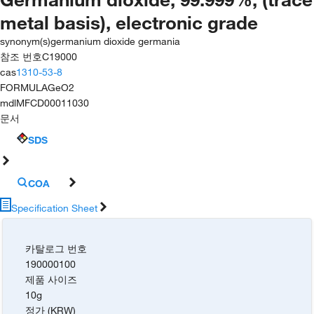
metal basis), electronic grade
synonym(s)
germanium dioxide germania
참조 번호
C19000
cas
1310-53-8
FORMULA
GeO2
mdl
MFCD00011030
문서
SDS
COA
Specification Sheet
카탈로그 번호
190000100
제품 사이즈
10g
정가 (KRW)