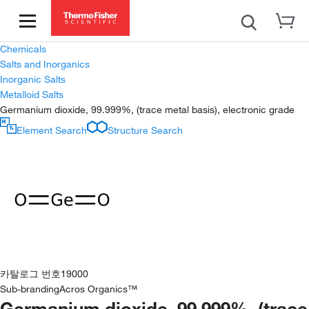
Chemicals
Salts and Inorganics
Inorganic Salts
Metalloid Salts
Germanium dioxide, 99.999%, (trace metal basis), electronic grade
Element Search
Structure Search
카탈로그 번호
19000
Sub-branding
Acros Organics™
Germanium dioxide, 99.999%, (trace