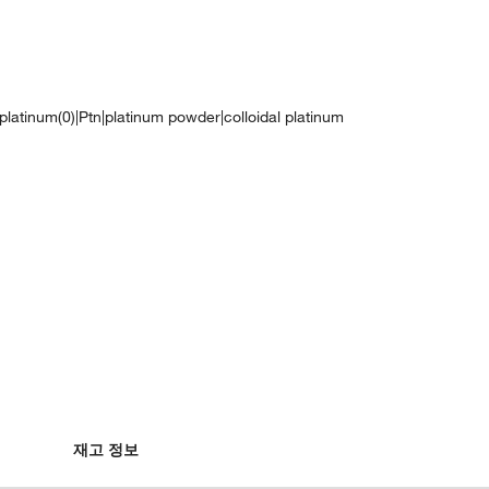
l|platinum(0)|Ptn|platinum powder|colloidal platinum
재고 정보