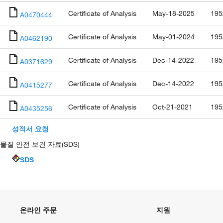
Certificate of Analysis
May-18-2025
195
A0470444
Certificate of Analysis
May-01-2024
195
A0462190
Certificate of Analysis
Dec-14-2022
195
A0371629
Certificate of Analysis
Dec-14-2022
195
A0415277
Certificate of Analysis
Oct-21-2021
195
A0435256
성적서 요청
물질 안전 보건 자료(SDS)
SDS
온라인 주문
지원