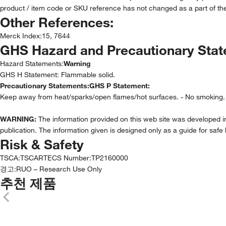
product / item code or SKU reference has not changed as a part of the
Other References:
Merck Index
:
15, 7644
GHS Hazard and Precautionary Sta
Hazard Statements:
Warning
GHS H Statement: Flammable solid.
Precautionary Statements:
GHS P Statement:
Keep away from heat/sparks/open flames/hot surfaces. - No smoking.
WARNING:
The information provided on this web site was developed in 
publication. The information given is designed only as a guide for safe 
Risk & Safety
TSCA
:
TSCA
RTECS Number
:
TP2160000
경고:
RUO – Research Use Only
추천 제품