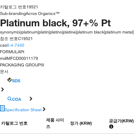
카탈로그 번호
19521
Sub-branding
Acros Organics™
Platinum black, 97+% Pt
synonym(s)
platinum|platin|platino|platine|platinum black|platinum meta
참조 번호
C19521
cas
6-4-7440
FORMULA
Pt
mdl
MFCD00011179
PACKAGING GROUP
III
문서
SDS
COA
Specification Sheet
제품 사이
공급가
(
KRW
)
카탈로그 번호
정가 (KRW)
즈