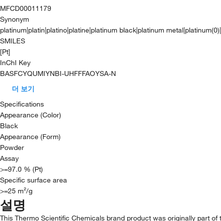
MFCD00011179
Synonym
platinum|platin|platino|platine|platinum black|platinum metal|platinum(0
SMILES
[Pt]
InChI Key
BASFCYQUMIYNBI-UHFFFAOYSA-N
더 보기
Specifications
Appearance (Color)
Black
Appearance (Form)
Powder
Assay
>=97.0 % (Pt)
Specific surface area
>=25 m²/g
설명
This Thermo Scientific Chemicals brand product was originally part of