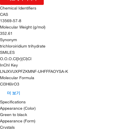
Chemical Identifiers
CAS
13569-57-8
Molecular Weight (g/mol)
352.61
Synonym
trichloroiridium trihydrate
SMILES
O.O.O.Cl[Ir](Cl)Cl
InChI Key
LNJXVUXPFZKMNF-UHFFFAOYSA-K
Molecular Formula
Cl3H6IrO3
더 보기
Specifications
Appearance (Color)
Green to black
Appearance (Form)
Crystals