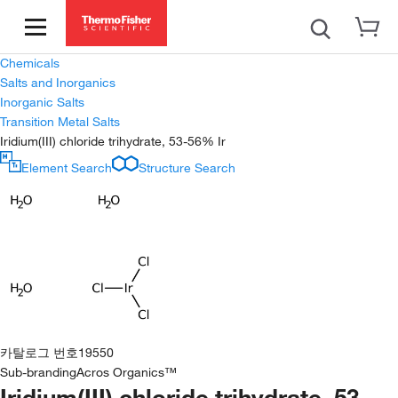
Chemicals
Salts and Inorganics
Inorganic Salts
Transition Metal Salts
Iridium(III) chloride trihydrate, 53-56% Ir
Element Search
Structure Search
카탈로그 번호
19550
Sub-branding
Acros Organics™
Iridium(III) chloride trihydrate, 53-