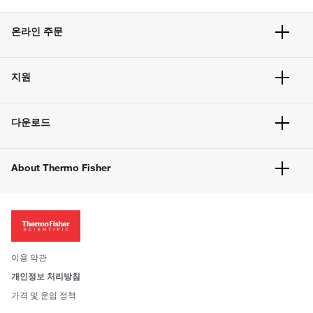
온라인 주문
주문 현황
지원
주문 방법
빠른 주문
서비스 및 지원
벌크 주문
다운로드
고객 센터
공지사항
유해화학물질등 제품 및 정보요약서
웹사이트 개선사항
About Thermo Fisher
주문관련문서
이전 웹사이트 미결제 내역 확인하기
ISO 인증문서
회사 소개
투자자
뉴스
사회적 책임
이용 약관
브랜드
개인정보 처리방침
Trademarks
가격 및 운임 정책
공정거래