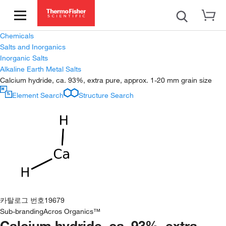
Chemicals
Salts and Inorganics
Inorganic Salts
Alkaline Earth Metal Salts
Calcium hydride, ca. 93%, extra pure, approx. 1-20 mm grain size
Element Search
Structure Search
카탈로그 번호
19679
Sub-branding
Acros Organics™
Calcium hydride, ca. 93%, extra