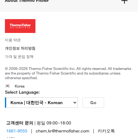
About Thermo Fisher
주문관련문서
이전 웹사이트 미결제 내역 확인하기
ISO 인증문서
회사 소개
투자자
뉴스
사회적 책임
이용 약관
브랜드
개인정보 처리방침
Trademarks
가격 및 운임 정책
공정거래
© 2006-2026 Thermo Fisher Scientific Inc. All rights reserved. All trademarks
are the property of Thermo Fisher Scientific and its subsidiaries unless
otherwise specified.
Korea
Select Language:
Go
고객센터 문의
| 평일 09:00~18:00
1661-9555
| chem.kr@thermofisher.com | 카카오톡