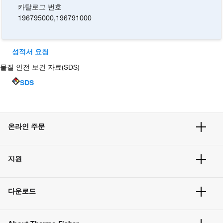
카탈로그 번호
196795000
,
196791000
성적서 요청
물질 안전 보건 자료(SDS)
SDS
온라인 주문
주문 현황
지원
주문 방법
빠른 주문
서비스 및 지원
벌크 주문
다운로드
고객 센터
공지사항
유해화학물질등 제품 및 정보요약서
웹사이트 개선사항