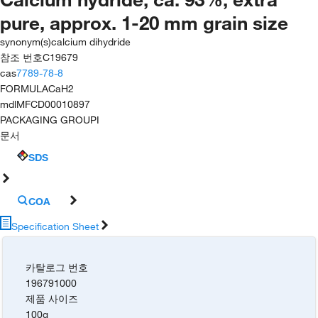
pure, approx. 1-20 mm grain size
synonym(s)
calcium dihydride
참조 번호
C19679
cas
7789-78-8
FORMULA
CaH2
mdl
MFCD00010897
PACKAGING GROUP
I
문서
SDS
COA
Specification Sheet
카탈로그 번호
196791000
제품 사이즈
100g