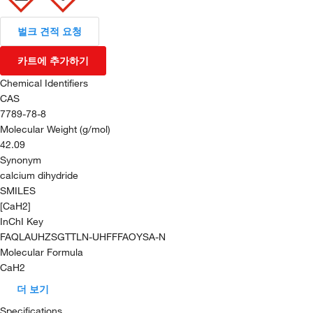
벌크 견적 요청
카트에 추가하기
Chemical Identifiers
CAS
7789-78-8
Molecular Weight (g/mol)
42.09
Synonym
calcium dihydride
SMILES
[CaH2]
InChI Key
FAQLAUHZSGTTLN-UHFFFAOYSA-N
Molecular Formula
CaH2
더 보기
Specifications