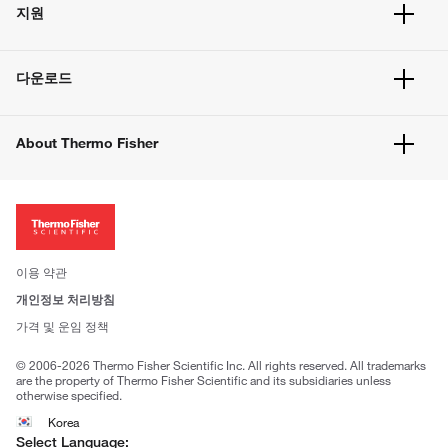
주문 현황
지원
주문 방법
빠른 주문
서비스 및 지원
벌크 주문
다운로드
고객 센터
공지사항
유해화학물질등 제품 및 정보요약서
웹사이트 개선사항
About Thermo Fisher
주문관련문서
이전 웹사이트 미결제 내역 확인하기
ISO 인증문서
회사 소개
투자자
뉴스
사회적 책임
이용 약관
브랜드
개인정보 처리방침
Trademarks
가격 및 운임 정책
공정거래
© 2006-2026 Thermo Fisher Scientific Inc. All rights reserved. All trademarks
are the property of Thermo Fisher Scientific and its subsidiaries unless
otherwise specified.
Korea
Select Language: