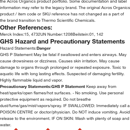
the Acros Organics product portfolio. Some documentation and label
information may refer to the legacy brand. The original Acros Organics
product / item code or SKU reference has not changed as a part of
the brand transition to Thermo Scientific Chemicals.
Other References:
Merck Index
:
15, 4732
UN Number
:
1208
Beilstein
:
01, 142
GHS Hazard and Precautionary Statements
Hazard Statements:
Danger
GHS P Statement May be fatal if swallowed and enters airways. May
cause drowsiness or dizziness. Causes skin irritation. May cause
damage to organs through prolonged or repeated exposure. Toxic to
aquatic life with long lasting effects. Suspected of damaging fertility.
Highly flammable liquid and vapor.
Precautionary Statements:
GHS P Statement
Keep away from
heat/sparks/open flames/hot surfaces. - No smoking. Use personal
protective equipment as required. Do not breathe
dust/fume/gas/mist/vapors/spray. IF SWALLOWED: Immediately call a
POISON CENTRE or doctor/physician. Do NOT induce vomiting. Avoid
release to the environment. IF ON SKIN: Wash with plenty of soap and
water.