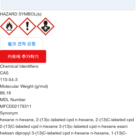
HAZARD SYMBOL(s):
벌크 견적 요청
카트에 추가하기
Chemical Identifiers
CAS
110-54-3
Molecular Weight (g/mol)
86.18
MDL Number
MFCD02179311
Synonym
hexane n-hexane, 2-(13)c-labeled cpd n-hexane, 2-(13)C-labeled cpd
2-(13)C-labeled cpd n-hexane 3-(13)c-labeled cpd n-hexane esani
heksan dipropyl 3-(13)C-labeled cpd n-hexane n-hexane, 1-(13)C-