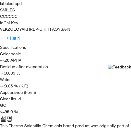
labeled cpd
SMILES
CCCCCC
InChI Key
VLKZOEOYAKHREP-UHFFFAOYSA-N
더 보기
Specifications
Color scale
=<20 APHA
Residue after evaporation
=<0.005 %
Water
=<0.05 % (K.F.)
Appearance (Form)
Clear liquid
GC
>=95.0 %
설명
This Thermo Scientific Chemicals brand product was originally part of