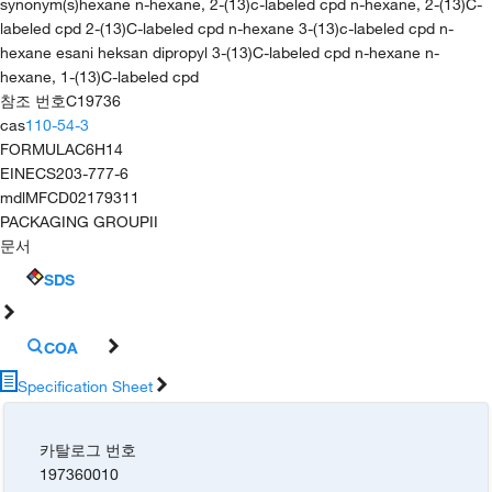
synonym(s)
hexane n-hexane, 2-(13)c-labeled cpd n-hexane, 2-(13)C-
labeled cpd 2-(13)C-labeled cpd n-hexane 3-(13)c-labeled cpd n-
hexane esani heksan dipropyl 3-(13)C-labeled cpd n-hexane n-
hexane, 1-(13)C-labeled cpd
참조 번호
C19736
cas
110-54-3
FORMULA
C6H14
EINECS
203-777-6
mdl
MFCD02179311
PACKAGING GROUP
II
문서
SDS
COA
Specification Sheet
카탈로그 번호
197360010