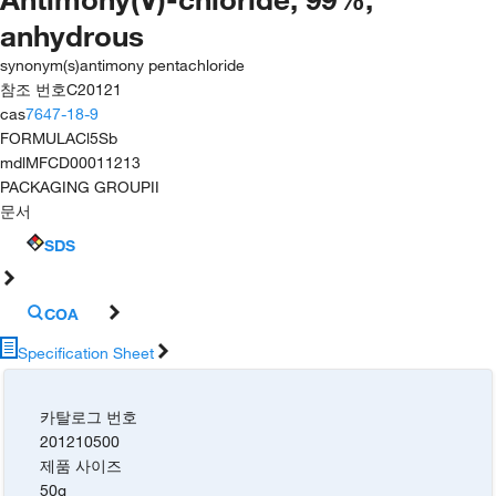
anhydrous
synonym(s)
antimony pentachloride
참조 번호
C20121
cas
7647-18-9
FORMULA
Cl5Sb
mdl
MFCD00011213
PACKAGING GROUP
II
문서
SDS
COA
Specification Sheet
카탈로그 번호
201210500
제품 사이즈
50g