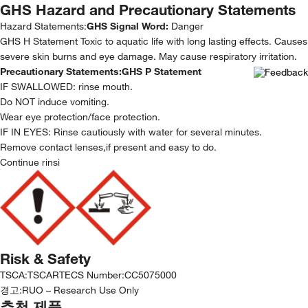
GHS Hazard and Precautionary Statements
Hazard Statements:
GHS Signal Word:
Danger
GHS H Statement Toxic to aquatic life with long lasting effects. Causes
severe skin burns and eye damage. May cause respiratory irritation.
Precautionary Statements:
GHS P Statement
IF SWALLOWED: rinse mouth.
Do NOT induce vomiting.
Wear eye protection/face protection.
IF IN EYES: Rinse cautiously with water for several minutes.
Remove contact lenses,if present and easy to do.
Continue rinsi
Risk & Safety
TSCA
:
TSCA
RTECS Number
:
CC5075000
경고:
RUO – Research Use Only
추천 제품