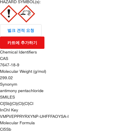
HAZARD SYMBOL(s):
벌크 견적 요청
카트에 추가하기
Chemical Identifiers
CAS
7647-18-9
Molecular Weight (g/mol)
299.02
Synonym
antimony pentachloride
SMILES
Cl[Sb](Cl)(Cl)(Cl)Cl
InChI Key
VMPVEPPRYRXYNP-UHFFFAOYSA-I
Molecular Formula
Cl5Sb