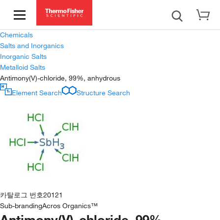
Chemicals
Salts and Inorganics
Inorganic Salts
Metalloid Salts
Antimony(V)-chloride, 99%, anhydrous
Element Search
Structure Search
카탈로그 번호
20121
Sub-branding
Acros Organics™
Antimony(V)-chloride, 99%,