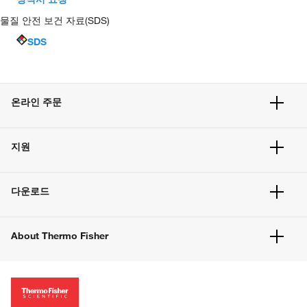
물질 안전 보건 자료(SDS)
SDS
온라인 주문
주문 현황
지원
주문 방법
빠른 주문
서비스 및 지원
벌크 주문
다운로드
고객 센터
공지사항
유해화학물질등 제품 및 정보요약서
웹사이트 개선사항
About Thermo Fisher
주문관련문서
이전 웹사이트 미결제 내역 확인하기
ISO 인증문서
회사 소개
투자자
뉴스