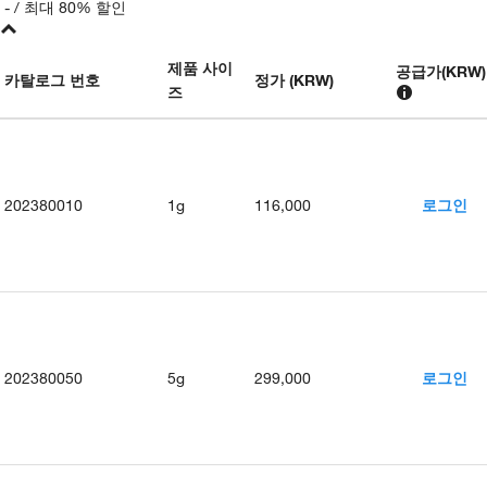
-
/ 최대 80% 할인
제품 사이
공급가
(
KRW
)
카탈로그 번호
정가 (KRW)
즈
202380010
1g
116,000
로그인
202380050
5g
299,000
로그인