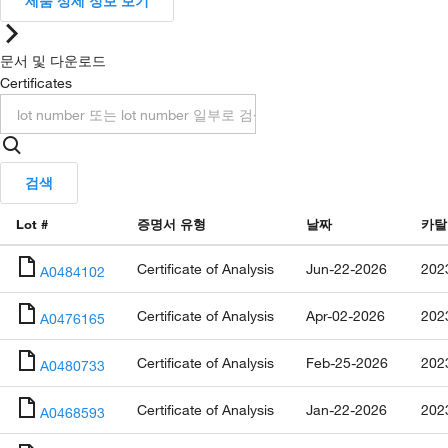
제품 상세 정보 보기
문서 및 다운로드
Certificates
검색
Lot #
증명서 유형
날짜
카탈
Certificate of Analysis
Jun-22-2026
202
A0484102
Certificate of Analysis
Apr-02-2026
202
A0476165
Certificate of Analysis
Feb-25-2026
202
A0480733
Certificate of Analysis
Jan-22-2026
202
A0468593