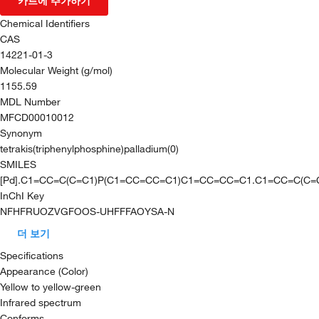
카트에 추가하기
Chemical Identifiers
CAS
14221-01-3
Molecular Weight (g/mol)
1155.59
MDL Number
MFCD00010012
Synonym
tetrakis(triphenylphosphine)palladium(0)
SMILES
[Pd].C1=CC=C(C=C1)P(C1=CC=CC=C1)C1=CC=CC=C1.C1=CC=C(C
InChI Key
NFHFRUOZVGFOOS-UHFFFAOYSA-N
더 보기
Specifications
Appearance (Color)
Yellow to yellow-green
Infrared spectrum
Conforms