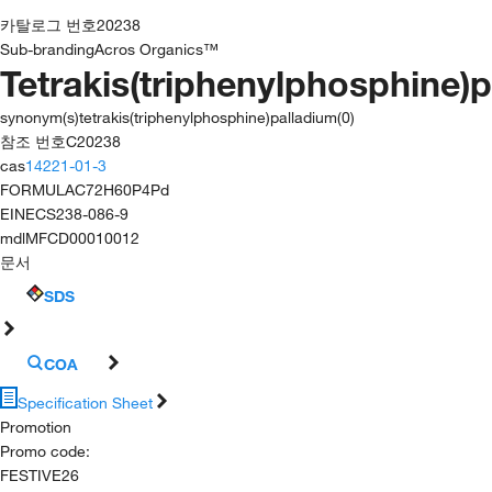
카탈로그 번호
20238
Sub-branding
Acros Organics™
Tetrakis(triphenylphosphine)
synonym(s)
tetrakis(triphenylphosphine)palladium(0)
참조 번호
C20238
cas
14221-01-3
FORMULA
C72H60P4Pd
EINECS
238-086-9
mdl
MFCD00010012
문서
SDS
COA
Specification Sheet
Promotion
Promo code
:
FESTIVE26