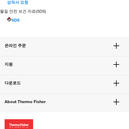
성적서 요청
물질 안전 보건 자료(SDS)
SDS
온라인 주문
주문 현황
지원
주문 방법
빠른 주문
서비스 및 지원
벌크 주문
다운로드
고객 센터
공지사항
유해화학물질등 제품 및 정보요약서
웹사이트 개선사항
About Thermo Fisher
주문관련문서
이전 웹사이트 미결제 내역 확인하기
ISO 인증문서
회사 소개
투자자