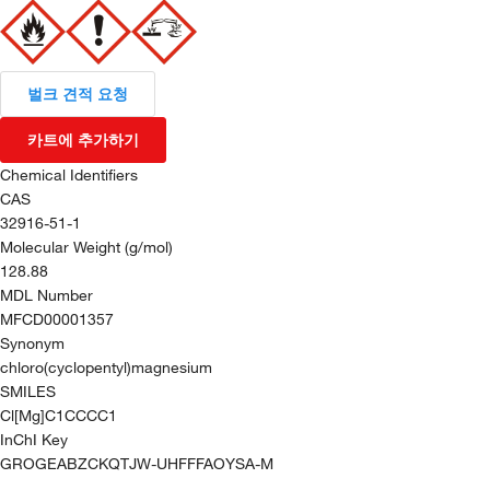
벌크 견적 요청
카트에 추가하기
Chemical Identifiers
CAS
32916-51-1
Molecular Weight (g/mol)
128.88
MDL Number
MFCD00001357
Synonym
chloro(cyclopentyl)magnesium
SMILES
Cl[Mg]C1CCCC1
InChI Key
GROGEABZCKQTJW-UHFFFAOYSA-M