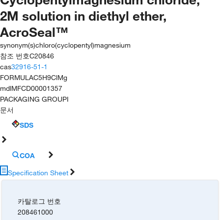
2M solution in diethyl ether,
AcroSeal™
synonym(s)
chloro(cyclopentyl)magnesium
참조 번호
C20846
cas
32916-51-1
FORMULA
C5H9ClMg
mdl
MFCD00001357
PACKAGING GROUP
I
문서
SDS
COA
Specification Sheet
카탈로그 번호
208461000