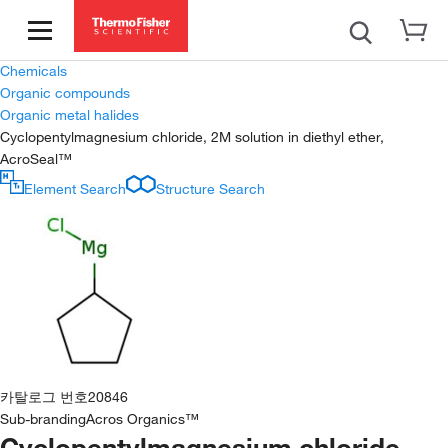
Chemicals
Organic compounds
Organic metal halides
Cyclopentylmagnesium chloride, 2M solution in diethyl ether,
AcroSeal™
Element Search
Structure Search
카탈로그 번호
20846
Sub-branding
Acros Organics™
Cyclopentylmagnesium chloride,