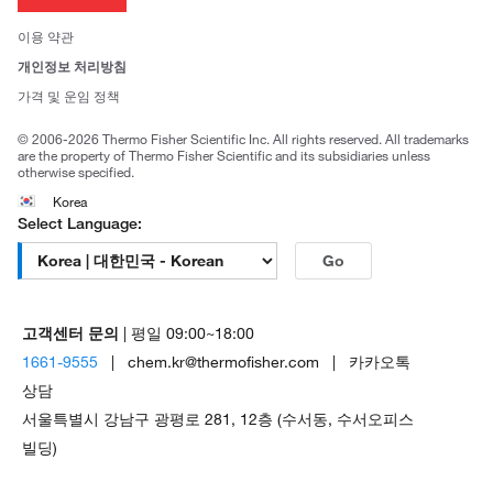
뉴스
사회적 책임
이용 약관
브랜드
개인정보 처리방침
Trademarks
가격 및 운임 정책
공정거래
© 2006-2026 Thermo Fisher Scientific Inc. All rights reserved. All trademarks
are the property of Thermo Fisher Scientific and its subsidiaries unless
otherwise specified.
Korea
Select Language:
Go
고객센터 문의
| 평일 09:00~18:00
1661-9555
| chem.kr@thermofisher.com | 카카오톡
상담
서울특별시 강남구 광평로 281, 12층 (수서동, 수서오피스
빌딩)