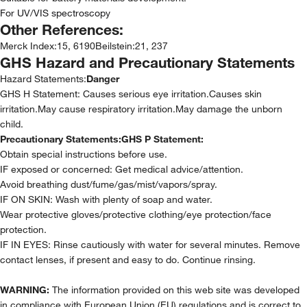
For UV/VIS spectroscopy
Other References:
Merck Index
:
15, 6190
Beilstein
:
21, 237
GHS Hazard and Precautionary Statements
Hazard Statements:
Danger
GHS H Statement: Causes serious eye irritation.Causes skin
irritation.May cause respiratory irritation.May damage the unborn
child.
Precautionary Statements:
GHS P Statement:
Obtain special instructions before use.
IF exposed or concerned: Get medical advice/attention.
Avoid breathing dust/fume/gas/mist/vapors/spray.
IF ON SKIN: Wash with plenty of soap and water.
Wear protective gloves/protective clothing/eye protection/face
protection.
IF IN EYES: Rinse cautiously with water for several minutes. Remove
contact lenses, if present and easy to do. Continue rinsing.
WARNING:
The information provided on this web site was developed
in compliance with European Union (EU) regulations and is correct to