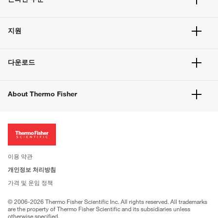
주문 현황
지원
주문 방법
빠른 주문
서비스 및 지원
벌크 주문
다운로드
고객 센터
공지사항
유해화학물질등 제품 및 정보요약서
웹사이트 개선사항
About Thermo Fisher
주문관련문서
이전 웹사이트 미결제 내역 확인하기
ISO 인증문서
회사 소개
투자자
뉴스
사회적 책임
이용 약관
브랜드
개인정보 처리방침
Trademarks
가격 및 운임 정책
공정거래
© 2006-2026 Thermo Fisher Scientific Inc. All rights reserved. All trademarks
are the property of Thermo Fisher Scientific and its subsidiaries unless
otherwise specified.