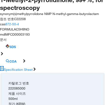
spectroscopy
synonym(s)
methylpyrrolidone NMP N-methyl-gamma-butyrolactam
참조 번호
C22208
cas
872-50-4
FORMULA
C5H9NO
mdl
MFCD00003193
문서
SDS
COA
Specification Sheet
카탈로그 번호
222085000
제품 사이즈
500ml
정가 (KRW)