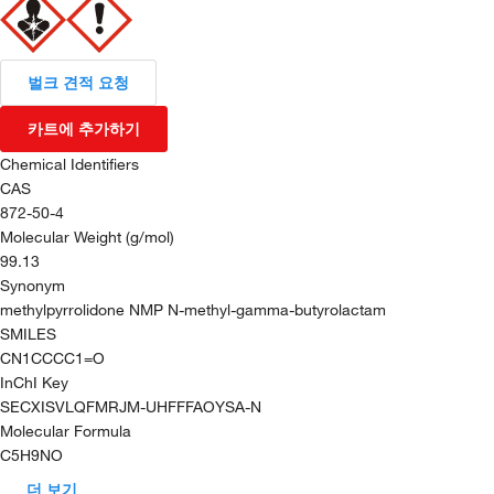
벌크 견적 요청
카트에 추가하기
Chemical Identifiers
CAS
872-50-4
Molecular Weight (g/mol)
99.13
Synonym
methylpyrrolidone NMP N-methyl-gamma-butyrolactam
SMILES
CN1CCCC1=O
InChI Key
SECXISVLQFMRJM-UHFFFAOYSA-N
Molecular Formula
C5H9NO
더 보기