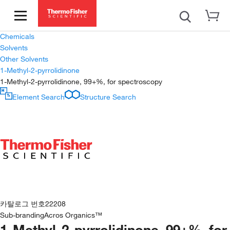
Chemicals
Solvents
Other Solvents
1-Methyl-2-pyrrolidinone
1-Methyl-2-pyrrolidinone, 99+%, for spectroscopy
Element Search
Structure Search
카탈로그 번호
22208
Sub-branding
Acros Organics™
1-Methyl-2-pyrrolidinone, 99+%, for