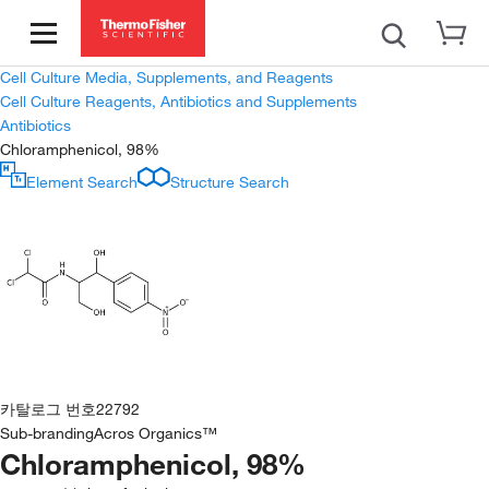
Cell Culture Media, Supplements, and Reagents
Cell Culture Reagents, Antibiotics and Supplements
Antibiotics
Chloramphenicol, 98%
Element Search
Structure Search
카탈로그 번호
22792
Sub-branding
Acros Organics™
Chloramphenicol, 98%