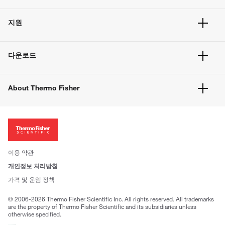
주문 현황
지원
주문 방법
빠른 주문
서비스 및 지원
벌크 주문
다운로드
고객 센터
공지사항
유해화학물질등 제품 및 정보요약서
웹사이트 개선사항
About Thermo Fisher
주문관련문서
이전 웹사이트 미결제 내역 확인하기
ISO 인증문서
회사 소개
투자자
뉴스
사회적 책임
이용 약관
브랜드
개인정보 처리방침
Trademarks
가격 및 운임 정책
공정거래
© 2006-2026 Thermo Fisher Scientific Inc. All rights reserved. All trademarks
are the property of Thermo Fisher Scientific and its subsidiaries unless
otherwise specified.