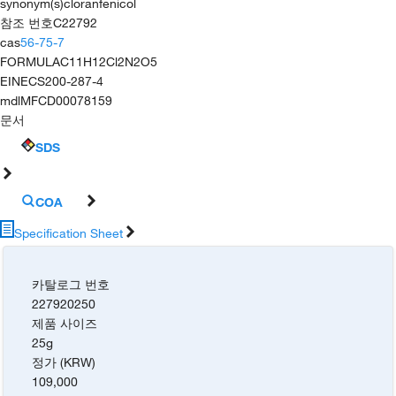
synonym(s)
cloranfenicol
참조 번호
C22792
cas
56-75-7
FORMULA
C11H12Cl2N2O5
EINECS
200-287-4
mdl
MFCD00078159
문서
SDS
COA
Specification Sheet
카탈로그 번호
227920250
제품 사이즈
25g
정가 (KRW)
109,000