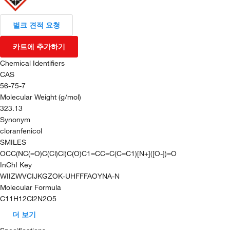
벌크 견적 요청
카트에 추가하기
Chemical Identifiers
CAS
56-75-7
Molecular Weight (g/mol)
323.13
Synonym
cloranfenicol
SMILES
OCC(NC(=O)C(Cl)Cl)C(O)C1=CC=C(C=C1)[N+]([O-])=O
InChI Key
WIIZWVCIJKGZOK-UHFFFAOYNA-N
Molecular Formula
C11H12Cl2N2O5
더 보기