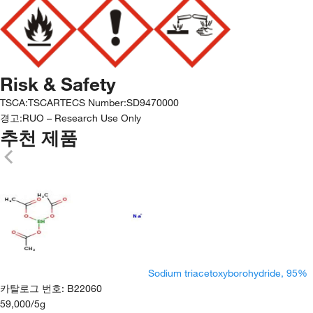
Risk & Safety
TSCA
:
TSCA
RTECS Number
:
SD9470000
경고:
RUO – Research Use Only
추천 제품
Sodium triacetoxyborohydride, 95%
카탈로그 번호
:
B22060
59,000
/
5g