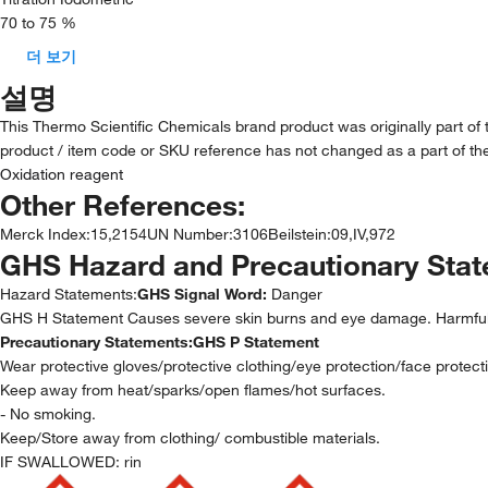
70 to 75 %
더 보기
설명
This Thermo Scientific Chemicals brand product was originally part of
product / item code or SKU reference has not changed as a part of the
Oxidation reagent
Other References:
Merck Index
:
15,2154
UN Number
:
3106
Beilstein
:
09,IV,972
GHS Hazard and Precautionary Sta
Hazard Statements:
GHS Signal Word:
Danger
GHS H Statement Causes severe skin burns and eye damage. Harmful i
Precautionary Statements:
GHS P Statement
Wear protective gloves/protective clothing/eye protection/face protect
Keep away from heat/sparks/open flames/hot surfaces.
- No smoking.
Keep/Store away from clothing/ combustible materials.
IF SWALLOWED: rin