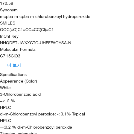
172.56
Synonym
mcpba m-cpba m-chlorobenzoyl hydroperoxide
SMILES
OOC(=O)C1=CC=CC(Cl)=C1
InChI Key
NHQDETIJWKXCTC-UHFFFAOYSA-N
Molecular Formula
C7H5ClO3
더 보기
Specifications
Appearance (Color)
White
3-Chlorobenzoic acid
=<12 %
HPLC
di-m-Chlorobenzoyl peroxide: < 0.1% Typical
HPLC
=<0.2 % di-m-Chlorobenzoyl peroxide
Titration Iodometric