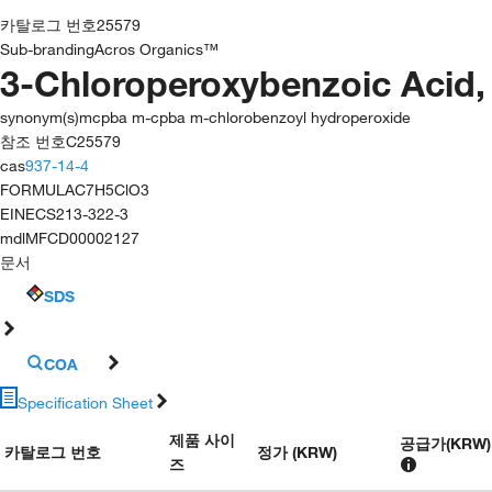
카탈로그 번호
25579
Sub-branding
Acros Organics™
3-Chloroperoxybenzoic Acid,
synonym(s)
mcpba m-cpba m-chlorobenzoyl hydroperoxide
참조 번호
C25579
cas
937-14-4
FORMULA
C7H5ClO3
EINECS
213-322-3
mdl
MFCD00002127
문서
SDS
COA
Specification Sheet
제품 사이
공급가
(
KRW
)
카탈로그 번호
정가 (KRW)
즈