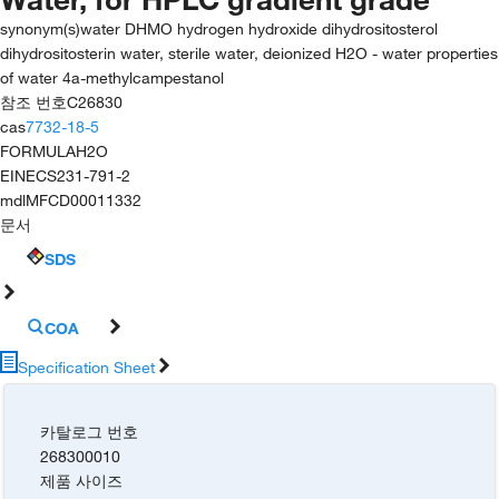
synonym(s)
water DHMO hydrogen hydroxide dihydrositosterol
dihydrositosterin water, sterile water, deionized H2O - water properties
of water 4a-methylcampestanol
참조 번호
C26830
cas
7732-18-5
FORMULA
H2O
EINECS
231-791-2
mdl
MFCD00011332
문서
SDS
COA
Specification Sheet
카탈로그 번호
268300010
제품 사이즈