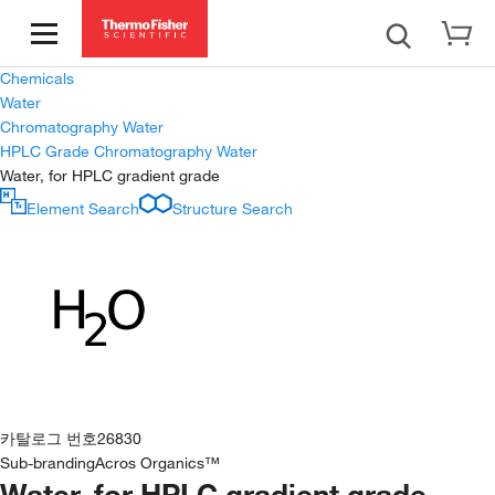
Chemicals
Water
Chromatography Water
HPLC Grade Chromatography Water
Water, for HPLC gradient grade
Element Search
Structure Search
카탈로그 번호
26830
Sub-branding
Acros Organics™
Water, for HPLC gradient grade