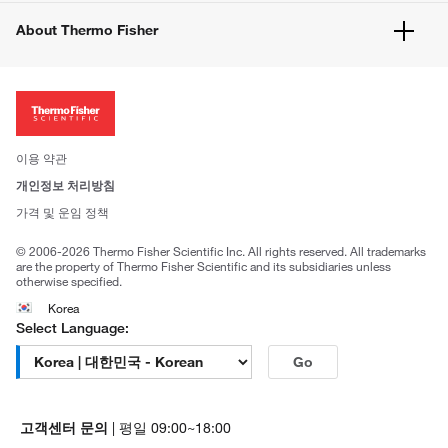
공지사항
유해화학물질등 제품 및 정보요약서
웹사이트 개선사항
About Thermo Fisher
주문관련문서
이전 웹사이트 미결제 내역 확인하기
ISO 인증문서
회사 소개
투자자
뉴스
사회적 책임
이용 약관
브랜드
개인정보 처리방침
Trademarks
가격 및 운임 정책
공정거래
© 2006-2026 Thermo Fisher Scientific Inc. All rights reserved. All trademarks
are the property of Thermo Fisher Scientific and its subsidiaries unless
otherwise specified.
Korea
Select Language:
Go
고객센터 문의
| 평일 09:00~18:00