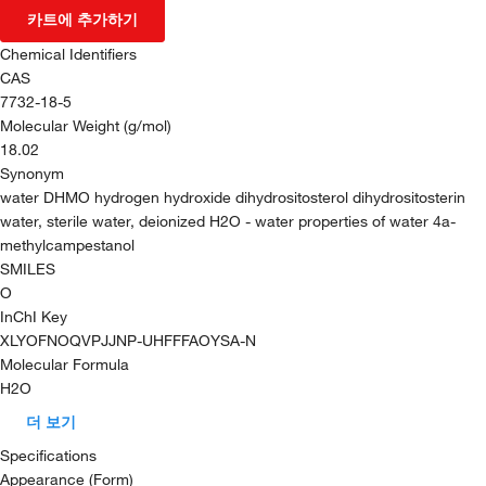
카트에 추가하기
Chemical Identifiers
CAS
7732-18-5
Molecular Weight (g/mol)
18.02
Synonym
water DHMO hydrogen hydroxide dihydrositosterol dihydrositosterin
water, sterile water, deionized H2O - water properties of water 4a-
methylcampestanol
SMILES
O
InChI Key
XLYOFNOQVPJJNP-UHFFFAOYSA-N
Molecular Formula
H2O
더 보기
Specifications
Appearance (Form)