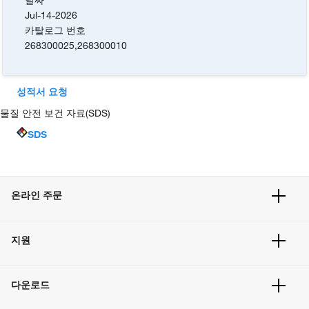
Jul-14-2026
카탈로그 번호
268300025
,
268300010
성적서 요청
물질 안전 보건 자료(SDS)
SDS
온라인 주문
주문 현황
지원
주문 방법
빠른 주문
서비스 및 지원
벌크 주문
다운로드
고객 센터