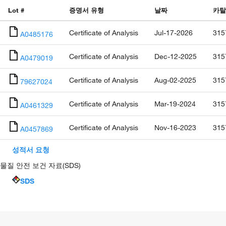
Lot #
증명서 유형
날짜
카탈
Certificate of Analysis
Jul-17-2026
315
A0485176
Certificate of Analysis
Dec-12-2025
315
A0479019
Certificate of Analysis
Aug-02-2025
315
79627024
Certificate of Analysis
Mar-19-2024
315
A0461329
Certificate of Analysis
Nov-16-2023
315
A0457869
성적서 요청
물질 안전 보건 자료(SDS)
SDS