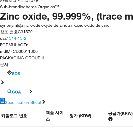
카탈로그 번호
31579
Sub-branding
Acros Organics™
Zinc oxide, 99.999%, (trace m
synonym(s)
zinc oxide|oxyde de zinc|zinkoxid|oxido de cinc
참조 번호
C31579
cas
1314-13-2
FORMULA
OZn
mdl
MFCD00011300
PACKAGING GROUP
III
문서
SDS
COA
Specification Sheet
제품 사이
공급가
(
KRW
)
카탈로그 번호
정가 (KRW)
즈