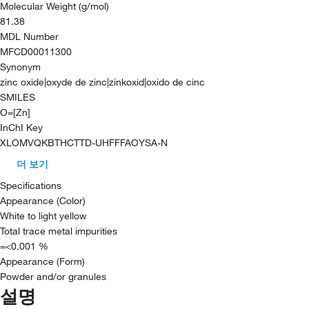
Molecular Weight (g/mol)
81.38
MDL Number
MFCD00011300
Synonym
zinc oxide|oxyde de zinc|zinkoxid|oxido de cinc
SMILES
O=[Zn]
InChI Key
XLOMVQKBTHCTTD-UHFFFAOYSA-N
더 보기
Specifications
Appearance (Color)
White to light yellow
Total trace metal impurities
=<0.001 %
Appearance (Form)
Powder and/or granules
설명