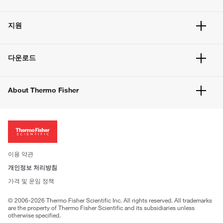
주문 현황
지원
주문 방법
빠른 주문
서비스 및 지원
벌크 주문
다운로드
고객 센터
공지사항
유해화학물질등 제품 및 정보요약서
웹사이트 개선사항
About Thermo Fisher
주문관련문서
이전 웹사이트 미결제 내역 확인하기
ISO 인증문서
회사 소개
투자자
뉴스
사회적 책임
이용 약관
브랜드
개인정보 처리방침
Trademarks
가격 및 운임 정책
공정거래
© 2006-2026 Thermo Fisher Scientific Inc. All rights reserved. All trademarks
are the property of Thermo Fisher Scientific and its subsidiaries unless
otherwise specified.