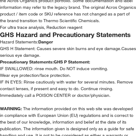
the Acros Organics product portfolio. Some documentation and label
information may refer to the legacy brand. The original Acros Organics
product / item code or SKU reference has not changed as a part of
the brand transition to Thermo Scientific Chemicals.
For ultra trace analysis, Reduction reagent
GHS Hazard and Precautionary Statements
Hazard Statements:
Danger
GHS H Statement: Causes severe skin burns and eye damage.Causes
serious eye damage.
Precautionary Statements:
GHS P Statement:
IF SWALLOWED: rinse mouth. Do NOT induce vomiting.
Wear eye protection/face protection.
IF IN EYES: Rinse cautiously with water for several minutes. Remove
contact lenses, if present and easy to do. Continue rinsing.
Immediately call a POISON CENTER or doctor/physician.
WARNING:
The information provided on this web site was developed
in compliance with European Union (EU) regulations and is correct to
the best of our knowledge, information and belief at the date of its
publication. The information given is designed only as a guide for safe
handling and use. It is not to be considered as either a warranty or