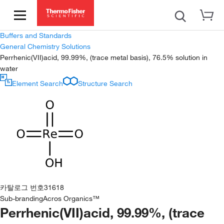
Buffers and Standards
General Chemistry Solutions
Perrhenic(VII)acid, 99.99%, (trace metal basis), 76.5% solution in
water
Element Search
Structure Search
카탈로그 번호
31618
Sub-branding
Acros Organics™
Perrhenic(VII)acid, 99.99%, (trace