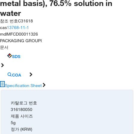
metal basis), 76.5% solution in
water
참조 번호
C31618
cas
13768-11-1
mdl
MFCD00011326
PACKAGING GROUP
I
문서
SDS
COA
Specification Sheet
카탈로그 번호
316180050
제품 사이즈
5g
정가 (KRW)