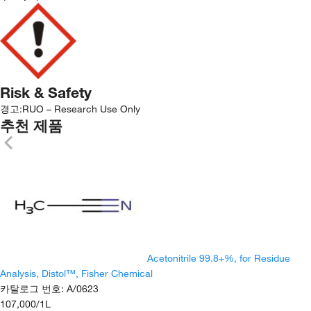
Risk & Safety
경고:
RUO – Research Use Only
추천 제품
Acetonitrile 99.8+%, for Residue
Analysis, Distol™, Fisher Chemical
카탈로그 번호
:
A/0623
107,000
/
1L