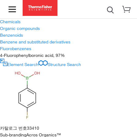
Chemicals
Organic compounds
Benzenoids
Benzene and substituted derivatives
Fluorobenzenes
4-Fluorophenylboronic acid, 97%
Element Search
Structure Search
카탈로그 번호
33410
Sub-branding
Acros Organics™