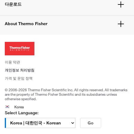
서비스 및 지원
벌크 주문
다운로드
고객 센터
공지사항
유해화학물질등 제품 및 정보요약서
웹사이트 개선사항
About Thermo Fisher
주문관련문서
이전 웹사이트 미결제 내역 확인하기
ISO 인증문서
회사 소개
투자자
뉴스
사회적 책임
이용 약관
브랜드
개인정보 처리방침
Trademarks
가격 및 운임 정책
공정거래
© 2006-2026 Thermo Fisher Scientific Inc. All rights reserved. All trademarks
are the property of Thermo Fisher Scientific and its subsidiaries unless
otherwise specified.
Korea
Select Language:
Go