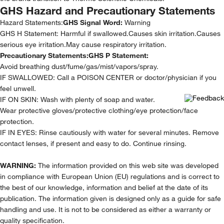
GHS Hazard and Precautionary Statements
Hazard Statements:
GHS Signal Word:
Warning
GHS H Statement: Harmful if swallowed.Causes skin irritation.Causes
serious eye irritation.May cause respiratory irritation.
Precautionary Statements:
GHS P Statement:
Avoid breathing dust/fume/gas/mist/vapors/spray.
IF SWALLOWED: Call a POISON CENTER or doctor/physician if you
feel unwell.
IF ON SKIN: Wash with plenty of soap and water.
Wear protective gloves/protective clothing/eye protection/face
protection.
IF IN EYES: Rinse cautiously with water for several minutes. Remove
contact lenses, if present and easy to do. Continue rinsing.
WARNING:
The information provided on this web site was developed
in compliance with European Union (EU) regulations and is correct to
the best of our knowledge, information and belief at the date of its
publication. The information given is designed only as a guide for safe
handling and use. It is not to be considered as either a warranty or
quality specification.