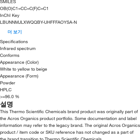
SMILES
OB(O)C1=CC=C(F)C=C1
InChI Key
LBUNNMJLXWQQBY-UHFFFAOYSA-N
더 보기
Specifications
Infrared spectrum
Conforms
Appearance (Color)
White to yellow to beige
Appearance (Form)
Powder
HPLC
>=96.0 %
설명
This Thermo Scientific Chemicals brand product was originally part of
the Acros Organics product portfolio. Some documentation and label
information may refer to the legacy brand. The original Acros Organics
product / item code or SKU reference has not changed as a part of
the brand transition to Thermo Scientific Chemicals.