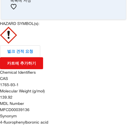
목록에 저장
HAZARD SYMBOL(s):
벌크 견적 요청
카트에 추가하기
Chemical Identifiers
CAS
1765-93-1
Molecular Weight (g/mol)
139.92
MDL Number
MFCD00039136
Synonym
4-fluorophenylboronic acid