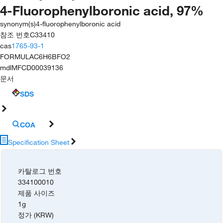
4-Fluorophenylboronic acid, 97%
synonym(s)
4-fluorophenylboronic acid
참조 번호
C33410
cas
1765-93-1
FORMULA
C6H6BFO2
mdl
MFCD00039136
문서
SDS
COA
Specification Sheet
카탈로그 번호
334100010
제품 사이즈
1g
정가 (KRW)