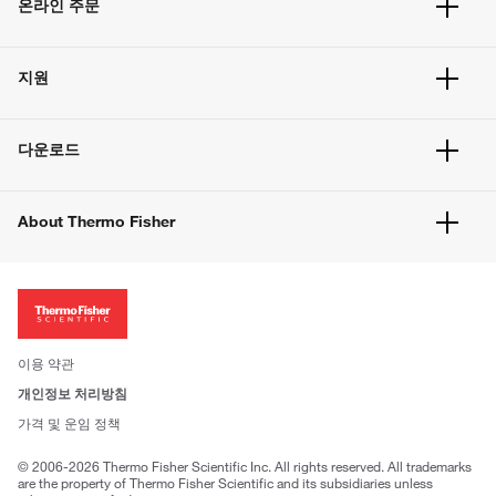
온라인 주문
주문 현황
지원
주문 방법
빠른 주문
서비스 및 지원
벌크 주문
다운로드
고객 센터
공지사항
유해화학물질등 제품 및 정보요약서
웹사이트 개선사항
About Thermo Fisher
주문관련문서
이전 웹사이트 미결제 내역 확인하기
ISO 인증문서
회사 소개
투자자
뉴스
사회적 책임
이용 약관
브랜드
개인정보 처리방침
Trademarks
가격 및 운임 정책
공정거래
© 2006-2026 Thermo Fisher Scientific Inc. All rights reserved. All trademarks
are the property of Thermo Fisher Scientific and its subsidiaries unless