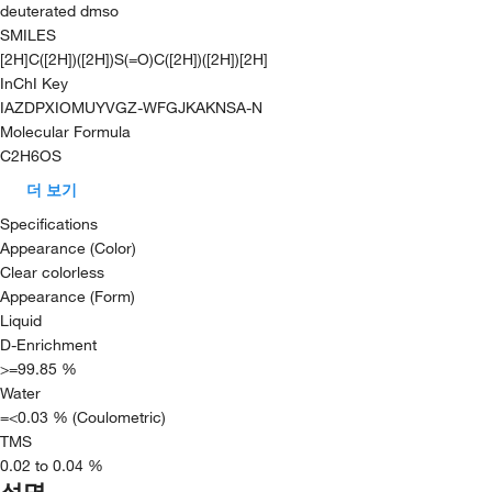
deuterated dmso
SMILES
[2H]C([2H])([2H])S(=O)C([2H])([2H])[2H]
InChI Key
IAZDPXIOMUYVGZ-WFGJKAKNSA-N
Molecular Formula
C2H6OS
더 보기
Specifications
Appearance (Color)
Clear colorless
Appearance (Form)
Liquid
D-Enrichment
>=99.85 %
Water
=<0.03 % (Coulometric)
TMS
0.02 to 0.04 %
설명