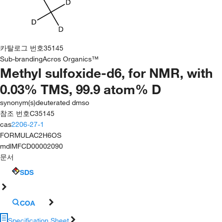
카탈로그 번호
35145
Sub-branding
Acros Organics™
Methyl sulfoxide-d6, for NMR, with
0.03% TMS, 99.9 atom% D
synonym(s)
deuterated dmso
참조 번호
C35145
cas
2206-27-1
FORMULA
C2H6OS
mdl
MFCD00002090
문서
SDS
COA
Specification Sheet